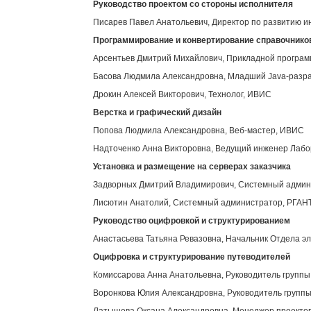
Руководство проектом со стороны исполнителя
Писарев Павел Анатольевич, Директор по развитию 
Программирование и конвертирование справочнико
Арсентьев Дмитрий Михайлович, Прикладной програ
Басова Людмила Александровна, Младший Java-разр
Дрокин Алексей Викторович, Технолог, ИВИС
Верстка и графический дизайн
Попова Людмила Александровна, Веб-мастер, ИВИС
Надточенко Анна Викторовна, Ведущий инженер Лабор
Установка и размещение на серверах заказчика
Задворных Дмитрий Владимирович, Системный адми
Лисютин Анатолий, Системный администратор, РГАН
Руководство оцифровкой и структурированием
Анастасьева Татьяна Ревазовна, Начальник Отдела э
Оцифровка и структурирование путеводителей
Комиссарова Анна Анатольевна, Руководитель групп
Воронкова Юлия Александровна, Руководитель групп
Латышева Оксана Александровна, Менеджер проекто