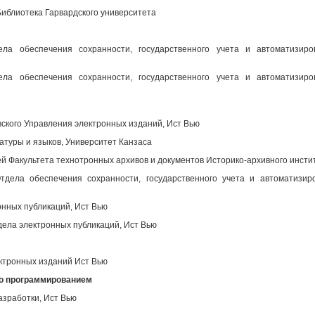
иблиотека Гарвардского университета
ела обеспечения сохранности, государственного учета и автоматизир
ела обеспечения сохранности, государственного учета и автоматизир
вского Управления электронных изданий, Ист Вью
атуры и языков, Университет Канзаса
 Факультета технотронных архивов и документов Историко-архивного инсти
дела обеспечения сохранности, государственного учета и автоматизир
нных публикаций, Ист Вью
ела электронных публикаций, Ист Вью
ктронных изданий Ист Вью
во программированием
азработки, Ист Вью