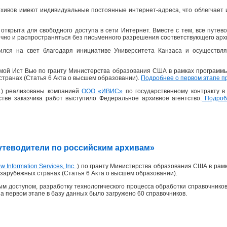
хивов имеют индивидуальные постоянные интернет-адреса, что облегчает 
открыта для свободного доступа в сети Интернет. Вместе с тем, все пут
ично и распространяться без письменного разрешения соответствующего архи
ился на свет благодаря инициативе Университета Канзаса и осуществля
рмой Ист Вью по гранту Министерства образования США в рамках программ
странах (Статья 6 Акта о высшем образовании).
Подробнее о первом этапе п
 г.) реализованы компанией
ООО «ИВИС»
по государственному контракту 
честве заказчика работ выступило Федеральное архивное агентство.
Подробн
«Путеводители по российским архивам»
w Information Services, Inc.
.) по гранту Министерства образования США в рам
зарубежных странах (Статья 6 Акта о высшем образовании).
м доступом, разработку технологического процесса обработки справочников
На первом этапе в базу данных было загружено 60 справочников.