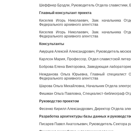
Шеффнер Брэдли, Руководитель Отдела славистики, Б
Главный консультант проекта
Киселев Игорь Николаевич, Зам. начальника Отд
Федерального архивного агентства
Киселев Игорь Николаевич, Зам. начальника Отд
Федерального архивного агентства
Консультанты
Амурцев Алексей Александрович, Руководитель моско
Карлсон Мария, Профессор, Отдел славистской литер
Боброва Елена Викторовна, Заведующая лабораторией
Нежданова Ольга Юрьевна, Главный специалист От
Федерального архивного агентства
Шарова Ольга Михайловна, Начальник Отдела электро
Фишман Ольга Павловна, Специалист-библиограф Отд
Руководство проектом
Фесенко Кирилл Александрович, Директор Отдела эле
Разработка архитектуры базы данных и руководст
Писарев Павел Анатольевич, Руководитель Сектора р