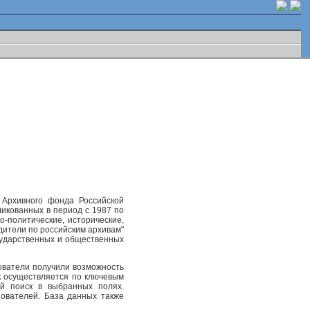
 Архивного фонда Российской
ликованных в период с 1987 по
-политические, исторические,
одители по российским архивам"
осударственных и общественных
ователи получили возможность
к осуществляется по ключевым
ый поиск в выбранных полях.
ователей. База данных также