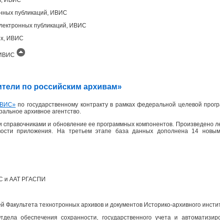
онных публикаций, ИВИС
лектронных публикаций, ИВИС
ых, ИВИС
, ИВИС
одители по российским архивам»
ВИС»
по государственному контракту в рамках федеральной целевой прогр
еральное архивное агентство.
 справочниками и обновление ее программных компонентов. Произведено л
вости приложения. На третьем этапе база данных дополнена 14 новым
ПС и ААТ РГАСПИ
 Факультета технотронных архивов и документов Историко-архивного инсти
дела обеспечения сохранности, государственного учета и автоматизир