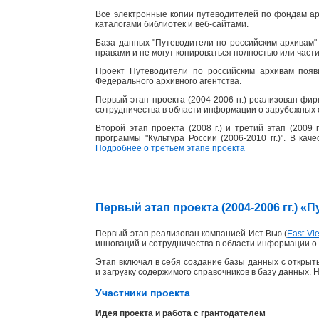
Все электронные копии путеводителей по фондам ар
каталогами библиотек и веб-сайтами.
База данных "Путеводители по российским архивам" 
правами и не могут копироваться полностью или част
Проект Путеводители по российским архивам появ
Федерального архивного агентства.
Первый этап проекта (2004-2006 гг.) реализован фи
сотрудничества в области информации о зарубежных 
Второй этап проекта (2008 г.) и третий этап (2009
программы "Культура России (2006-2010 гг.)". В ка
Подробнее о третьем этапе проекта
Первый этап проекта (2004-2006 гг.) 
Первый этап реализован компанией Ист Вью (
East Vie
инноваций и сотрудничества в области информации о 
Этап включал в себя создание базы данных с открыты
и загрузку содержимого справочников в базу данных. 
Участники проекта
Идея проекта и работа с грантодателем