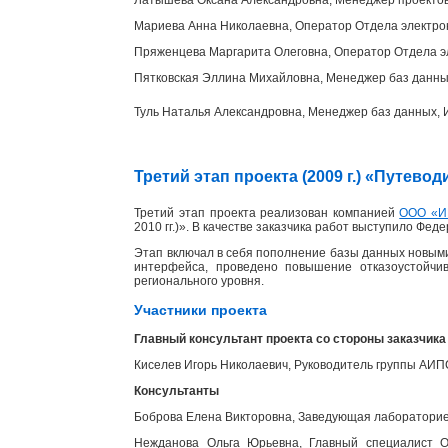
Мариева Анна Николаевна, Оператор Отдела электр
Пряженцева Маргарита Олеговна, Оператор Отдела э
Пятковская Эллина Михайловна, Менеджер баз данн
Туль Наталья Александровна, Менеджер баз данных
Третий этап проекта (2009 г.) «Путев
Третий этап проекта реализован компанией
ООО «И
2010 гг.)». В качестве заказчика работ выступило Фед
Этап включал в себя пополнение базы данных новыми
интерфейса, проведено повышение отказоустойчи
регионального уровня.
Участники проекта
Главный консультант проекта со стороны заказчика
Киселев Игорь Николаевич, Руководитель группы АИ
Консультанты
Боброва Елена Викторовна, Заведующая лабораторией
Нежданова Ольга Юрьевна, Главный специалист От