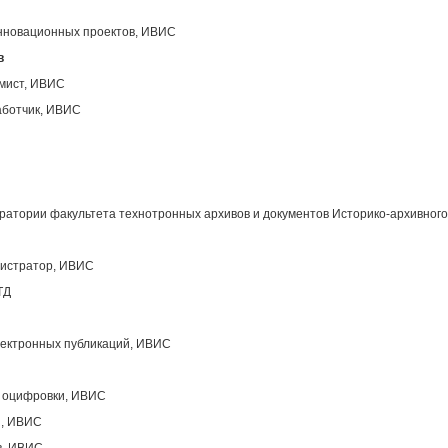
инновационных проектов, ИВИС
в
ммист, ИВИС
аботчик, ИВИС
атории факультета технотронных архивов и документов Историко-архивного
нистратор, ИВИС
ТД
лектронных публикаций, ИВИС
ы оцифровки, ИВИС
ы, ИВИС
в, ИВИС