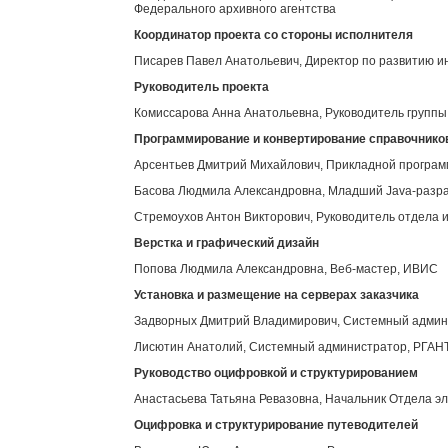
Федерального архивного агентства
Координатор проекта со стороны исполнителя
Писарев Павел Анатольевич, Директор по развитию 
Руководитель проекта
Комиссарова Анна Анатольевна, Руководитель групп
Программирование и конвертирование справочнико
Арсентьев Дмитрий Михайлович, Прикладной програ
Басова Людмила Александровна, Младший Java-разр
Стремоухов Антон Викторович, Руководитель отдела 
Верстка и графический дизайн
Попова Людмила Александровна, Веб-мастер, ИВИС
Установка и размещение на серверах заказчика
Задворных Дмитрий Владимирович, Системный адми
Лисютин Анатолий, Системный администратор, РГАН
Руководство оцифровкой и структурированием
Анастасьева Татьяна Ревазовна, Начальник Отдела э
Оцифровка и структурирование путеводителей