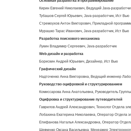
Основная разработка и программирование
Кирин Евгений Николаевич, Ведущий Java-разработчи
Тубашов Сергей Юрьевич, Java-разработчик, Ист Вью
Стремоухов Антон Викторович, Прикладной программи
Мурашко Тарас Иванович, Java-разработчик, Ист Вью
Разработка поискового механизма
Лукин Владимир Сергеевич, Java-разработчик
Web
-дизайн и разработка
Борискин Андрей Юрьевич, Дизайнер, Ист Вью
Графический дизайн
Надточенко Анна Викторовна, Ведущий инженер Лабор
Руководство оцифровкой и структурированием
Комиссарова Анна Анатольевна, Руководитель Группы
Оцифровка и структурирование путеводителей
Гаврилов Андрей Александрович, Технолог Отдела эл
Лобахина Екатерина Николаевна, Оператор Отдела э
Епифанова Наталья Александровна, Оператор Отдела
Шевченко Оксана Васильевна, Менеджер Электронног