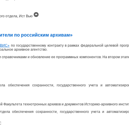
ого отдела, Ист Вью
одители по российским архивам»
ИВИС»
по государственному контракту в рамках федеральной целевой прогр
еральное архивное агентство.
 справочниками и обновление ее программных компонентов. На втором эта
ела обеспечения сохранности, государственного учета и автоматизир
 Факультета технотронных архивов и документов Историко-архивного инсти
дела обеспечения сохранности, государственного учета и автоматизир
С