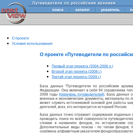
поиск
каталог
указатель
п
О проекте
Условия использования
О проекте «Путеводители по российс
Первый этап проекта (2004-2006 гг.)
Второй этап проекта (2008 г.)
Третий этап проекта (2009 г.)
База данных "Путеводители по российским архива
Федерации. Она включает в себя 94 справочника тип
2008 годы
[перечень путеводителей]
. База данных 
военные и экономические документы, материалы по лит
может служить источниковой основой для работы шир
деятелей, всех, кто интересуется историей России.
База данных точно отражает содержание изданных п
проводить поиск по всей совокупности путеводител
словам в названиях фондов, по историческим сп
Дополнительные виды поиска - по типам фондов, 
снабжена алфавитным указателем фондообразовате