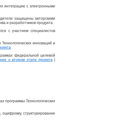
их интеграцию с электронными
еводители защищены авторскими
ва и разработчиков продукта.
лся с участием специалистов
ы Технологических инноваций и
роекта
в рамках федеральной целевой
ее о втором этапе проекта
|
ках программы Технологических
, оцифровку, структурирование