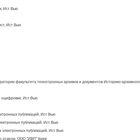
к, Ист Вью
ст, Ист Вью
атории факультета технотронных архивов и документов Историко-архивного
 оцифровки, Ист Вью
ектронных публикаций, Ист Вью
лектронных публикаций, Ист Вью
 электронных публикаций, Ист Вью
о отдела, OOO "ИВП" Киев