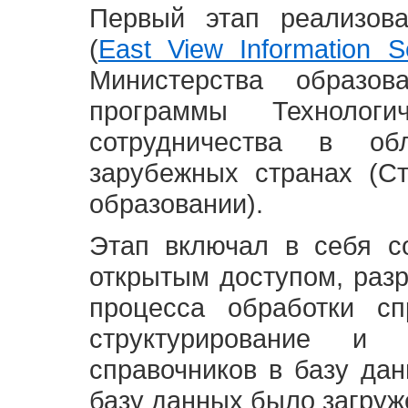
Первый этап реализов
(
East View Information Se
Министерства образ
программы Технолог
сотрудничества в о
зарубежных странах (С
образовании).
Этап включал в себя с
открытым доступом, разр
процесса обработки сп
структурирование и 
справочников в базу да
базу данных было загруж