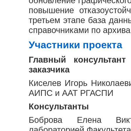
обновление графическог
повышение отказоустой
третьем этапе база дан
справочниками по архива
Участники проекта
Главный консультант
заказчика
Киселев Игорь Николаев
АИПС и ААТ РГАСПИ
Консультанты
Боброва Елена Викт
лабораторией Факультета