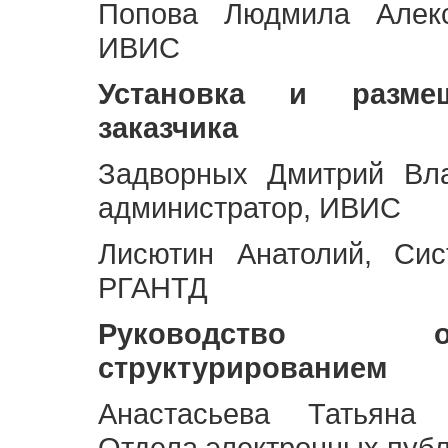
Попова Людмила Алекс
ИВИС
Установка и разме
заказчика
Задворных Дмитрий Вл
администратор, ИВИС
Лисютин Анатолий, Сис
РГАНТД
Руководство 
структурированием
Анастасьева Татьяна 
Отдела электронных пуб