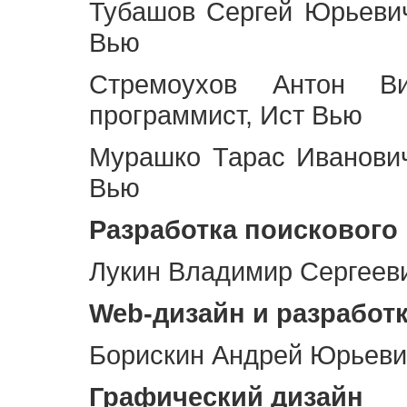
Тубашов Сергей Юрьевич
Вью
Стремоухов Антон Ви
программист, Ист Вью
Мурашко Тарас Иванович
Вью
Разработка поискового
Лукин Владимир Сергееви
Web
-дизайн и разработ
Борискин Андрей Юрьевич
Графический дизайн