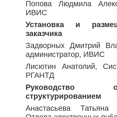
Попова Людмила Алекс
ИВИС
Установка и разме
заказчика
Задворных Дмитрий Вл
администратор, ИВИС
Лисютин Анатолий, Сис
РГАНТД
Руководство 
структурированием
Анастасьева Татьяна 
Отдела электронных пуб