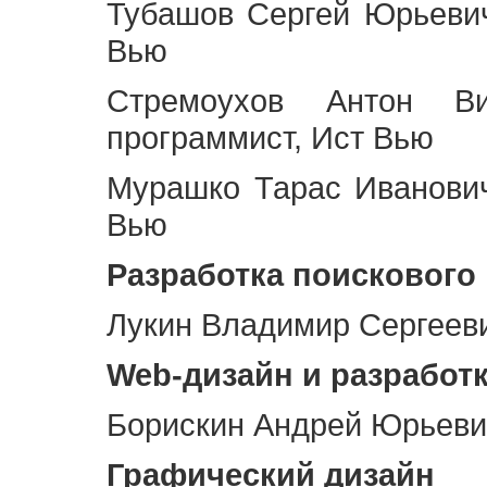
Тубашов Сергей Юрьевич
Вью
Стремоухов Антон Ви
программист, Ист Вью
Мурашко Тарас Иванович
Вью
Разработка поискового
Лукин Владимир Сергееви
Web
-дизайн и разработ
Борискин Андрей Юрьевич
Графический дизайн