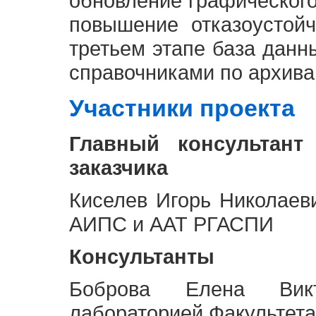
обновление графическог
повышение отказоустой
третьем этапе база дан
справочниками по архива
Участники проекта
Главный консультант
заказчика
Киселев Игорь Николаев
АИПС и ААТ РГАСПИ
Консультанты
Боброва Елена Викт
лабораторией Факультета