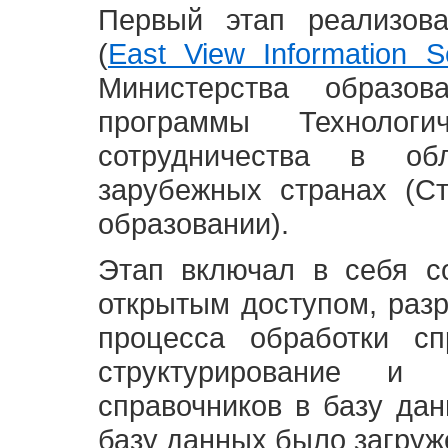
Первый этап реализов
(
East View Information Se
Министерства образ
программы Технолог
сотрудничества в о
зарубежных странах (С
образовании).
Этап включал в себя с
открытым доступом, разр
процесса обработки сп
структурирование и 
справочников в базу да
базу данных было загруж