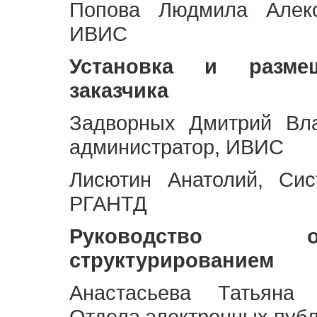
Попова Людмила Алекс
ИВИС
Установка и разме
заказчика
Задворных Дмитрий Вл
администратор, ИВИС
Лисютин Анатолий, Сис
РГАНТД
Руководство 
структурированием
Анастасьева Татьяна 
Отдела электронных пуб