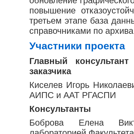
обновление графическог
повышение отказоустой
третьем этапе база дан
справочниками по архива
Участники проекта
Главный консультант
заказчика
Киселев Игорь Николаев
АИПС и ААТ РГАСПИ
Консультанты
Боброва Елена Викт
лабораторией Факультета