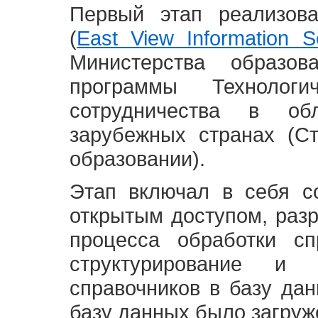
Первый этап реализов
(
East View Information Se
Министерства образ
программы Технолог
сотрудничества в о
зарубежных странах (С
образовании).
Этап включал в себя с
открытым доступом, разр
процесса обработки сп
структурирование и 
справочников в базу да
базу данных было загруж