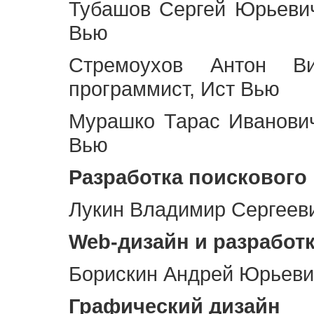
Тубашов Сергей Юрьевич
Вью
Стремоухов Антон Ви
программист, Ист Вью
Мурашко Тарас Иванович
Вью
Разработка поискового
Лукин Владимир Сергееви
Web
-дизайн и разработ
Борискин Андрей Юрьевич
Графический дизайн