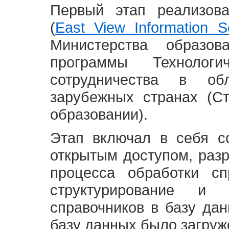
Первый этап реализов
(
East View Information Se
Министерства образ
программы Технолог
сотрудничества в о
зарубежных странах (С
образовании).
Этап включал в себя с
открытым доступом, разр
процесса обработки сп
структурирование и 
справочников в базу да
базу данных было загруж