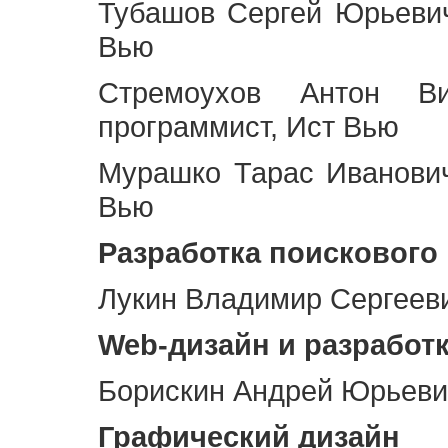
Тубашов Сергей Юрьевич
Вью
Стремоухов Антон Ви
программист, Ист Вью
Мурашко Тарас Иванович
Вью
Разработка поискового
Лукин Владимир Сергееви
Web
-дизайн и разработ
Борискин Андрей Юрьевич
Графический дизайн