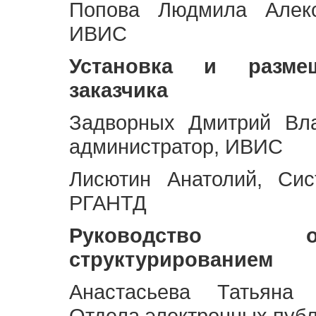
Попова Людмила Алекс
ИВИС
Установка и разме
заказчика
Задворных Дмитрий Вл
администратор, ИВИС
Лисютин Анатолий, Сис
РГАНТД
Руководство 
структурированием
Анастасьева Татьяна 
Отдела электронных пуб