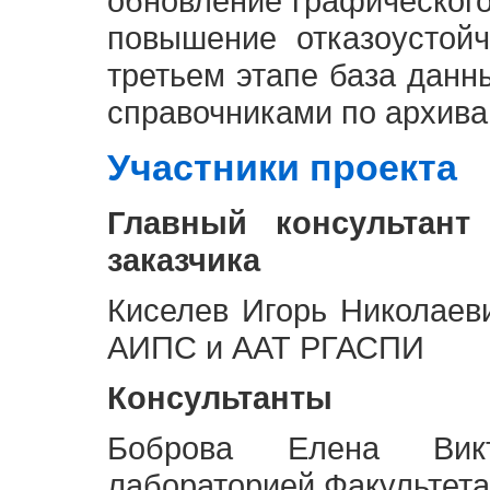
обновление графическог
повышение отказоустой
третьем этапе база дан
справочниками по архива
Участники проекта
Главный консультант
заказчика
Киселев Игорь Николаев
АИПС и ААТ РГАСПИ
Консультанты
Боброва Елена Викт
лабораторией Факультета