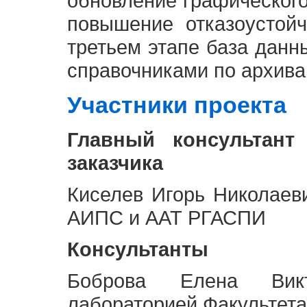
обновление графическог
повышение отказоустой
третьем этапе база дан
справочниками по архива
Участники проекта
Главный консультант
заказчика
Киселев Игорь Николаев
АИПС и ААТ РГАСПИ
Консультанты
Боброва Елена Викт
лабораторией Факультета