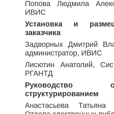
Попова Людмила Алекс
ИВИС
Установка и разме
заказчика
Задворных Дмитрий Вл
администратор, ИВИС
Лисютин Анатолий, Сис
РГАНТД
Руководство 
структурированием
Анастасьева Татьяна 
Отдела электронных пуб