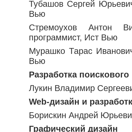
Тубашов Сергей Юрьевич
Вью
Стремоухов Антон Ви
программист, Ист Вью
Мурашко Тарас Иванович
Вью
Разработка поискового
Лукин Владимир Сергееви
Web
-дизайн и разработ
Борискин Андрей Юрьевич
Графический дизайн