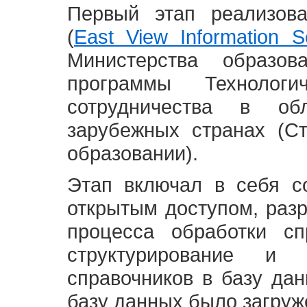
Первый этап реализов
(
East View Information Se
Министерства образ
программы Технолог
сотрудничества в о
зарубежных странах (С
образовании).
Этап включал в себя с
открытым доступом, разр
процесса обработки сп
структурирование и 
справочников в базу да
базу данных было загруж