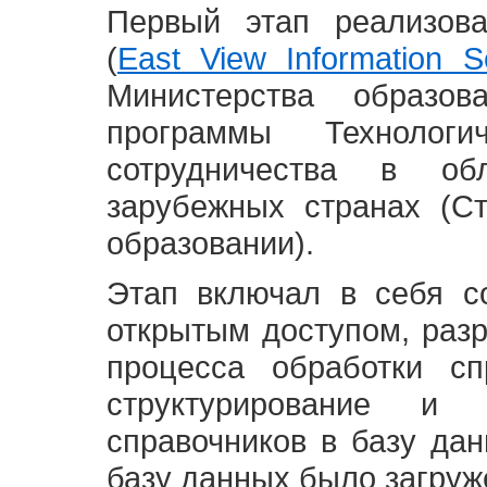
Первый этап реализов
(
East View Information Se
Министерства образ
программы Технолог
сотрудничества в о
зарубежных странах (С
образовании).
Этап включал в себя с
открытым доступом, разр
процесса обработки сп
структурирование и 
справочников в базу да
базу данных было загруж