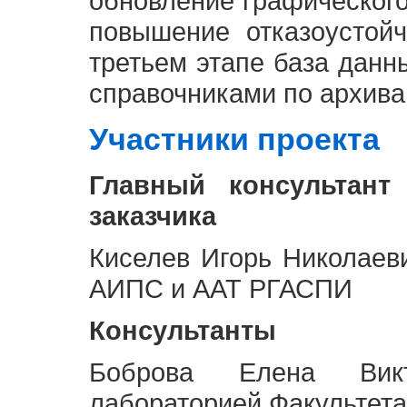
обновление графическог
повышение отказоустой
третьем этапе база дан
справочниками по архива
Участники проекта
Главный консультант
заказчика
Киселев Игорь Николаев
АИПС и ААТ РГАСПИ
Консультанты
Боброва Елена Викт
лабораторией Факультета