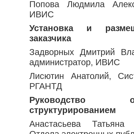
Попова Людмила Алекс
ИВИС
Установка и разме
заказчика
Задворных Дмитрий Вл
администратор, ИВИС
Лисютин Анатолий, Сис
РГАНТД
Руководство 
структурированием
Анастасьева Татьяна 
Отдела электронных пуб