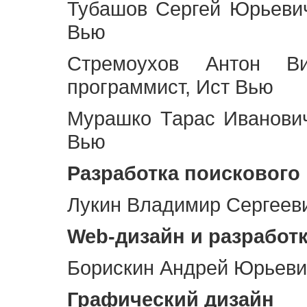
Тубашов Сергей Юрьевич
Вью
Стремоухов Антон Ви
программист, Ист Вью
Мурашко Тарас Иванович
Вью
Разработка поискового
Лукин Владимир Сергееви
Web
-дизайн и разработ
Борискин Андрей Юрьевич
Графический дизайн