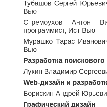
Тубашов Сергей Юрьевич
Вью
Стремоухов Антон Ви
программист, Ист Вью
Мурашко Тарас Иванович
Вью
Разработка поискового
Лукин Владимир Сергееви
Web
-дизайн и разработ
Борискин Андрей Юрьевич
Графический дизайн