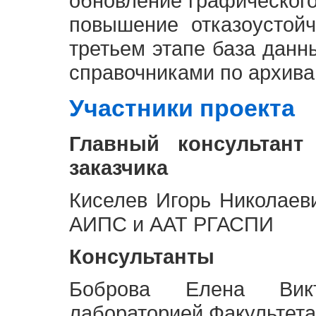
обновление графическог
повышение отказоустой
третьем этапе база дан
справочниками по архива
Участники проекта
Главный консультант
заказчика
Киселев Игорь Николаев
АИПС и ААТ РГАСПИ
Консультанты
Боброва Елена Викт
лабораторией Факультета