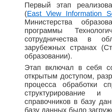
Первый этап реализов
(
East View Information Se
Министерства образ
программы Технолог
сотрудничества в о
зарубежных странах (С
образовании).
Этап включал в себя с
открытым доступом, разр
процесса обработки сп
структурирование и 
справочников в базу да
базу данных было загруж