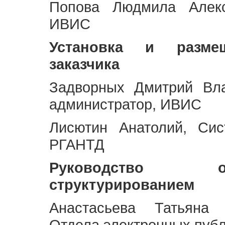
Попова Людмила Алекс
ИВИС
Установка и разме
заказчика
Задворных Дмитрий Вл
администратор, ИВИС
Лисютин Анатолий, Сис
РГАНТД
Руководство 
структурированием
Анастасьева Татьяна 
Отдела электронных пуб