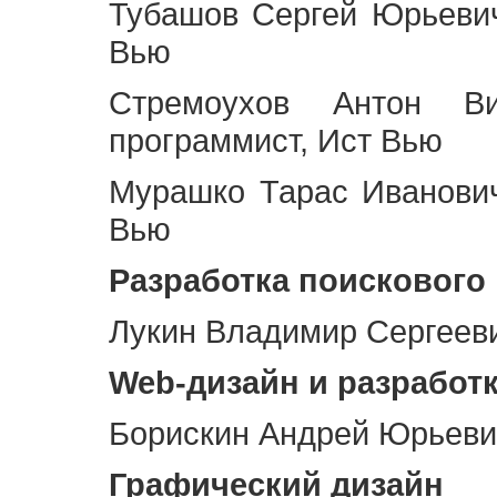
Тубашов Сергей Юрьевич
Вью
Стремоухов Антон Ви
программист, Ист Вью
Мурашко Тарас Иванович
Вью
Разработка поискового
Лукин Владимир Сергееви
Web
-дизайн и разработ
Борискин Андрей Юрьевич
Графический дизайн