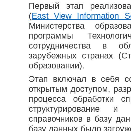
Первый этап реализов
(
East View Information Se
Министерства образ
программы Технолог
сотрудничества в о
зарубежных странах (С
образовании).
Этап включал в себя с
открытым доступом, разр
процесса обработки сп
структурирование и 
справочников в базу да
базу данных было загруж