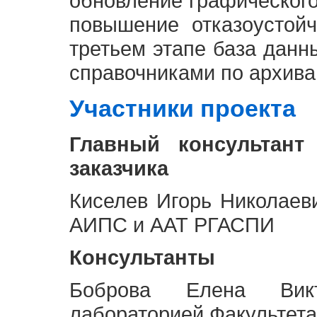
обновление графическог
повышение отказоустой
третьем этапе база дан
справочниками по архива
Участники проекта
Главный консультант
заказчика
Киселев Игорь Николаев
АИПС и ААТ РГАСПИ
Консультанты
Боброва Елена Викт
лабораторией Факультета