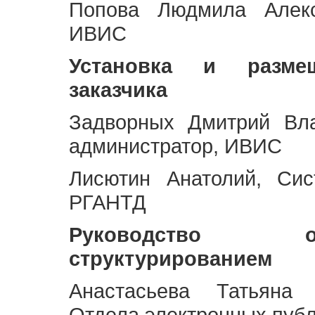
Попова Людмила Алекс
ИВИС
Установка и разме
заказчика
Задворных Дмитрий Вл
администратор, ИВИС
Лисютин Анатолий, Сис
РГАНТД
Руководство 
структурированием
Анастасьева Татьяна 
Отдела электронных пуб