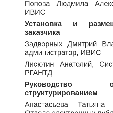
Попова Людмила Алекс
ИВИС
Установка и разме
заказчика
Задворных Дмитрий Вл
администратор, ИВИС
Лисютин Анатолий, Сис
РГАНТД
Руководство 
структурированием
Анастасьева Татьяна 
Отдела электронных пуб