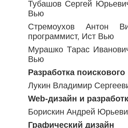
Тубашов Сергей Юрьевич
Вью
Стремоухов Антон Ви
программист, Ист Вью
Мурашко Тарас Иванович
Вью
Разработка поискового
Лукин Владимир Сергееви
Web
-дизайн и разработ
Борискин Андрей Юрьевич
Графический дизайн