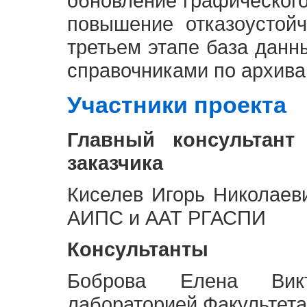
обновление графическог
повышение отказоустой
третьем этапе база дан
справочниками по архива
Участники проекта
Главный консультант
заказчика
Киселев Игорь Николаев
АИПС и ААТ РГАСПИ
Консультанты
Боброва Елена Викт
лабораторией Факультета