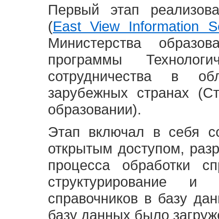
Первый этап реализов
(
East View Information Se
Министерства образ
программы Технолог
сотрудничества в о
зарубежных странах (С
образовании).
Этап включал в себя с
открытым доступом, разр
процесса обработки сп
структурирование и 
справочников в базу да
базу данных было загруж