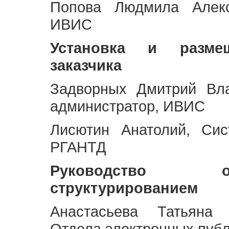
Попова Людмила Алекс
ИВИС
Установка и разме
заказчика
Задворных Дмитрий Вл
администратор, ИВИС
Лисютин Анатолий, Сис
РГАНТД
Руководство 
структурированием
Анастасьева Татьяна 
Отдела электронных пуб