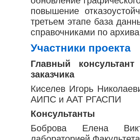
обновление графическог
повышение отказоустой
третьем этапе база дан
справочниками по архива
Участники проекта
Главный консультант
заказчика
Киселев Игорь Николаев
АИПС и ААТ РГАСПИ
Консультанты
Боброва Елена Викт
лабораторией Факультета