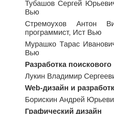
Тубашов Сергей Юрьевич
Вью
Стремоухов Антон Ви
программист, Ист Вью
Мурашко Тарас Иванович
Вью
Разработка поискового
Лукин Владимир Сергееви
Web
-дизайн и разработ
Борискин Андрей Юрьевич
Графический дизайн