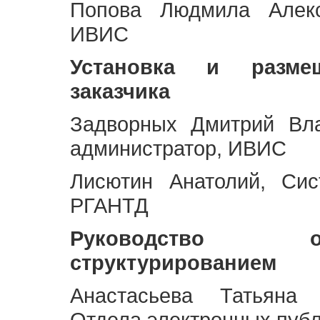
Попова Людмила Алекс
ИВИС
Установка и разме
заказчика
Задворных Дмитрий Вл
администратор, ИВИС
Лисютин Анатолий, Сис
РГАНТД
Руководство 
структурированием
Анастасьева Татьяна 
Отдела электронных пуб