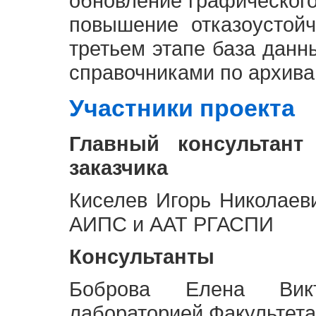
обновление графическог
повышение отказоустой
третьем этапе база дан
справочниками по архива
Участники проекта
Главный консультант
заказчика
Киселев Игорь Николаев
АИПС и ААТ РГАСПИ
Консультанты
Боброва Елена Викт
лабораторией Факультета