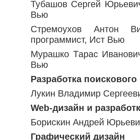
Тубашов Сергей Юрьевич
Вью
Стремоухов Антон Ви
программист, Ист Вью
Мурашко Тарас Иванович
Вью
Разработка поискового
Лукин Владимир Сергееви
Web
-дизайн и разработ
Борискин Андрей Юрьевич
Графический дизайн