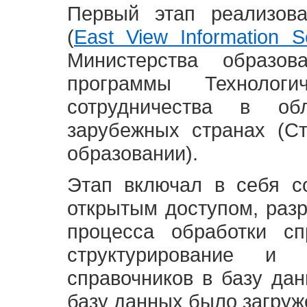
Первый этап реализов
(
East View Information Se
Министерства образ
программы Технолог
сотрудничества в о
зарубежных странах (С
образовании).
Этап включал в себя с
открытым доступом, разр
процесса обработки сп
структурирование и 
справочников в базу да
базу данных было загруж