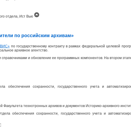
ого отдела, Ист Вью
одители по российским архивам»
ИВИС»
по государственному контракту в рамках федеральной целевой прогр
еральное архивное агентство.
 справочниками и обновление ее программных компонентов. На втором эта
ела обеспечения сохранности, государственного учета и автоматизир
 Факультета технотронных архивов и документов Историко-архивного инсти
дела обеспечения сохранности, государственного учета и автоматизир
С