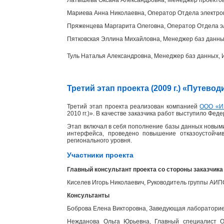
Мариева Анна Николаевна, Оператор Отдела электр
Пряженцева Маргарита Олеговна, Оператор Отдела э
Пятковская Эллина Михайловна, Менеджер баз данн
Туль Наталья Александровна, Менеджер баз данных
Третий этап проекта (2009 г.) «Путев
Третий этап проекта реализован компанией
ООО «И
2010 гг.)». В качестве заказчика работ выступило Фед
Этап включал в себя пополнение базы данных новыми
интерфейса, проведено повышение отказоустойчи
регионального уровня.
Участники проекта
Главный консультант проекта со стороны заказчика
Киселев Игорь Николаевич, Руководитель группы АИ
Консультанты
Боброва Елена Викторовна, Заведующая лабораторией
Нежданова Ольга Юрьевна, Главный специалист От