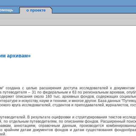
омощь
о проекте
ким архивам»
м" создана с целью расширения доступа исследователей к документам
а путеводителя – 31 по федеральным и 63 по региональным архивам, опуб
содержит описания около 160 тыс. архивных фондов, содержащих социально
ературе и искусству, науке и технике, и многое другое. База данных "Путев
окого круга исследователей, студентов и преподавателей, журналистов, г
утеводителей. В результате оцифровки и структурирования текстов исслед
ей, по отдельным путеводителям, по описаниям фондов. Расширенный поис
равкам, аннотациям, справочным данным, производится комбинированн
по крайним датам документов фондов и датам существования фондообраз
лей.