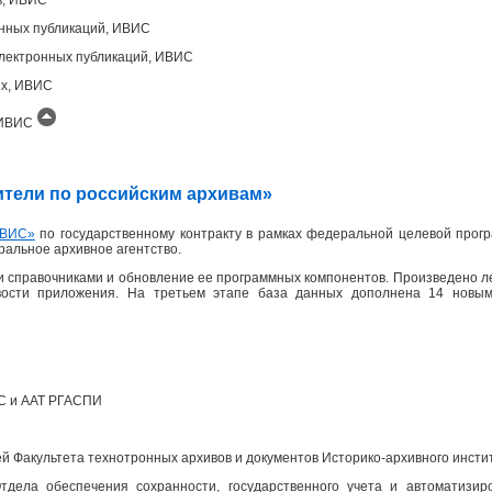
онных публикаций, ИВИС
лектронных публикаций, ИВИС
ых, ИВИС
, ИВИС
одители по российским архивам»
ВИС»
по государственному контракту в рамках федеральной целевой прогр
еральное архивное агентство.
 справочниками и обновление ее программных компонентов. Произведено л
вости приложения. На третьем этапе база данных дополнена 14 новым
ПС и ААТ РГАСПИ
 Факультета технотронных архивов и документов Историко-архивного инсти
дела обеспечения сохранности, государственного учета и автоматизир