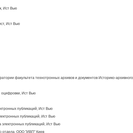
к, Ист Вью
ст, Ист Вью
атории факультета технотронных архивов и документов Историко-архивного
 оцифровки, Ист Вью
ектронных публикаций, Ист Вью
лектронных публикаций, Ист Вью
 электронных публикаций, Ист Вью
о отдела, OOO "ИВП" Киев