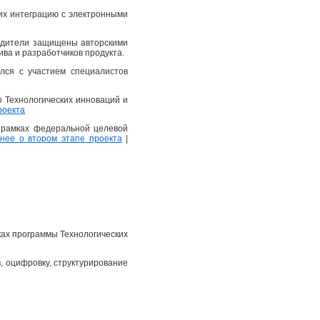
их интеграцию с электронными
еводители защищены авторскими
ва и разработчиков продукта.
лся с участием специалистов
ы Технологических инноваций и
роекта
в рамках федеральной целевой
ее о втором этапе проекта
|
ках программы Технологических
, оцифровку, структурирование