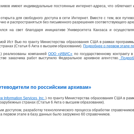
хивов имеют индивидуальные постоянные интернет-адреса, что облегчает 
открыта для свободного доступа в сети Интернет. Вместе с тем, все пут
ично и распространяться без письменного разрешения соответствующего архи
ился на свет благодаря инициативе Университета Канзаса и осуществля
рмой Ист Вью по гранту Министерства образования США в рамках программ
странах (Статья 6 Акта о высшем образовании).
Подробнее о первом этапе п
 г.) реализованы компанией
ООО «ИВИС»
по государственному контракту 
честве заказчика работ выступило Федеральное архивное агентство.
Подробн
«Путеводители по российским архивам»
w Information Services, Inc.
.) по гранту Министерства образования США в рам
зарубежных странах (Статья 6 Акта о высшем образовании).
м доступом, разработку технологического процесса обработки справочников
На первом этапе в базу данных было загружено 60 справочников.