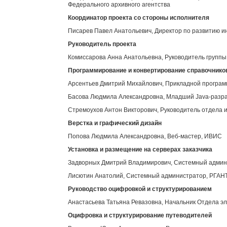
Федерального архивного агентства
Координатор проекта со стороны исполнителя
Писарев Павел Анатольевич, Директор по развитию 
Руководитель проекта
Комиссарова Анна Анатольевна, Руководитель групп
Программирование и конвертирование справочнико
Арсентьев Дмитрий Михайлович, Прикладной програ
Басова Людмила Александровна, Младший Java-разр
Стремоухов Антон Викторович, Руководитель отдела 
Верстка и графический дизайн
Попова Людмила Александровна, Веб-мастер, ИВИС
Установка и размещение на серверах заказчика
Задворных Дмитрий Владимирович, Системный адми
Лисютин Анатолий, Системный администратор, РГАН
Руководство оцифровкой и структурированием
Анастасьева Татьяна Ревазовна, Начальник Отдела э
Оцифровка и структурирование путеводителей