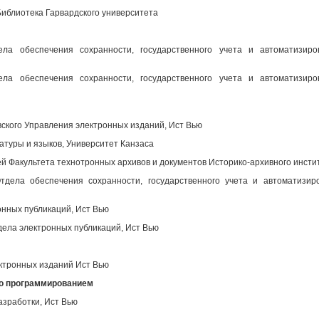
иблиотека Гарвардского университета
ела обеспечения сохранности, государственного учета и автоматизир
ела обеспечения сохранности, государственного учета и автоматизир
вского Управления электронных изданий, Ист Вью
атуры и языков, Университет Канзаса
 Факультета технотронных архивов и документов Историко-архивного инсти
дела обеспечения сохранности, государственного учета и автоматизир
нных публикаций, Ист Вью
ела электронных публикаций, Ист Вью
ктронных изданий Ист Вью
во программированием
азработки, Ист Вью