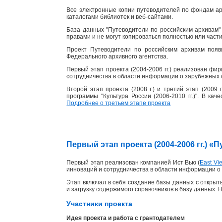
Все электронные копии путеводителей по фондам ар
каталогами библиотек и веб-сайтами.
База данных "Путеводители по российским архивам" 
правами и не могут копироваться полностью или част
Проект Путеводители по российским архивам появ
Федерального архивного агентства.
Первый этап проекта (2004-2006 гг.) реализован фи
сотрудничества в области информации о зарубежных 
Второй этап проекта (2008 г.) и третий этап (2009
программы "Культура России (2006-2010 гг.)". В ка
Подробнее о третьем этапе проекта
Первый этап проекта (2004-2006 гг.) 
Первый этап реализован компанией Ист Вью (
East Vie
инноваций и сотрудничества в области информации о 
Этап включал в себя создание базы данных с открыты
и загрузку содержимого справочников в базу данных. 
Участники проекта
Идея проекта и работа с грантодателем