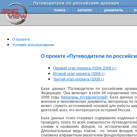
поиск
каталог
указатель
п
О проекте
Условия использования
О проекте «Путеводители по российс
Первый этап проекта (2004-2006 гг.)
Второй этап проекта (2008 г.)
Третий этап проекта (2009 г.)
База данных "Путеводители по российским архива
Федерации. Она включает в себя 94 справочника тип
2008 годы
[перечень путеводителей]
. База данных 
военные и экономические документы, материалы по лит
может служить источниковой основой для работы шир
деятелей, всех, кто интересуется историей России.
База данных точно отражает содержание изданных п
проводить поиск по всей совокупности путеводител
словам в названиях фондов, по историческим сп
Дополнительные виды поиска - по типам фондов, 
снабжена алфавитным указателем фондообразовате