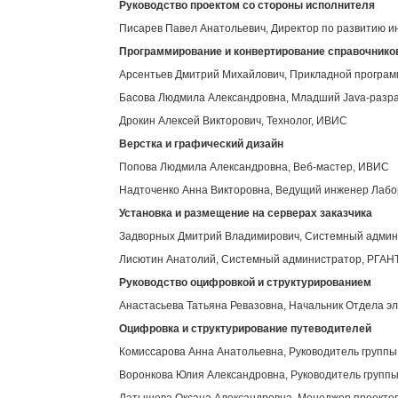
Руководство проектом со стороны исполнителя
Писарев Павел Анатольевич, Директор по развитию 
Программирование и конвертирование справочнико
Арсентьев Дмитрий Михайлович, Прикладной програ
Басова Людмила Александровна, Младший Java-разр
Дрокин Алексей Викторович, Технолог, ИВИС
Верстка и графический дизайн
Попова Людмила Александровна, Веб-мастер, ИВИС
Надточенко Анна Викторовна, Ведущий инженер Лабор
Установка и размещение на серверах заказчика
Задворных Дмитрий Владимирович, Системный адми
Лисютин Анатолий, Системный администратор, РГАН
Руководство оцифровкой и структурированием
Анастасьева Татьяна Ревазовна, Начальник Отдела э
Оцифровка и структурирование путеводителей
Комиссарова Анна Анатольевна, Руководитель групп
Воронкова Юлия Александровна, Руководитель групп
Латышева Оксана Александровна, Менеджер проекто