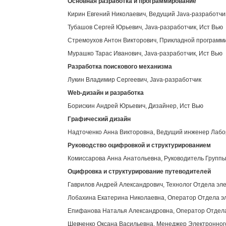
Основная разработка и программирование
Кирин Евгений Николаевич, Ведущий Java-разработчи
Тубашов Сергей Юрьевич, Java-разработчик, Ист Вью
Стремоухов Антон Викторович, Прикладной программи
Мурашко Тарас Иванович, Java-разработчик, Ист Вью
Разработка поискового механизма
Лукин Владимир Сергеевич, Java-разработчик
Web
-дизайн и разработка
Борискин Андрей Юрьевич, Дизайнер, Ист Вью
Графический дизайн
Надточенко Анна Викторовна, Ведущий инженер Лабор
Руководство оцифровкой и структурированием
Комиссарова Анна Анатольевна, Руководитель Группы
Оцифровка и структурирование путеводителей
Гаврилов Андрей Александрович, Технолог Отдела эл
Лобахина Екатерина Николаевна, Оператор Отдела э
Епифанова Наталья Александровна, Оператор Отдела
Шевченко Оксана Васильевна, Менеджер Электронног