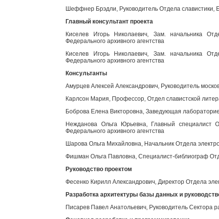
Шеффнер Брэдли, Руководитель Отдела славистики, Б
Главный консультант проекта
Киселев Игорь Николаевич, Зам. начальника Отд
Федерального архивного агентства
Киселев Игорь Николаевич, Зам. начальника Отд
Федерального архивного агентства
Консультанты
Амурцев Алексей Александрович, Руководитель моско
Карлсон Мария, Профессор, Отдел славистской литер
Боброва Елена Викторовна, Заведующая лабораторией
Нежданова Ольга Юрьевна, Главный специалист От
Федерального архивного агентства
Шарова Ольга Михайловна, Начальник Отдела электро
Фишман Ольга Павловна, Специалист-библиограф Отд
Руководство проектом
Фесенко Кирилл Александрович, Директор Отдела эле
Разработка архитектуры базы данных и руководст
Писарев Павел Анатольевич, Руководитель Сектора р