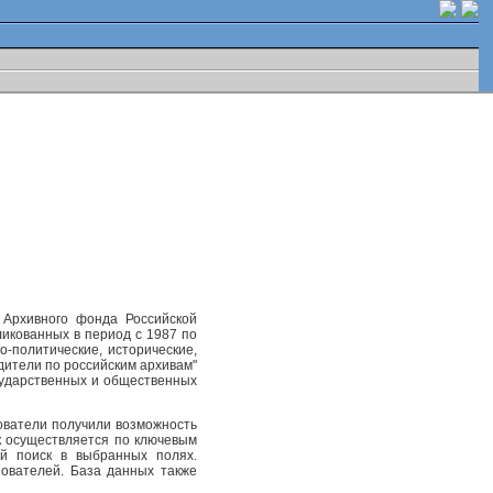
 Архивного фонда Российской
ликованных в период с 1987 по
-политические, исторические,
одители по российским архивам"
осударственных и общественных
ователи получили возможность
к осуществляется по ключевым
ый поиск в выбранных полях.
ователей. База данных также