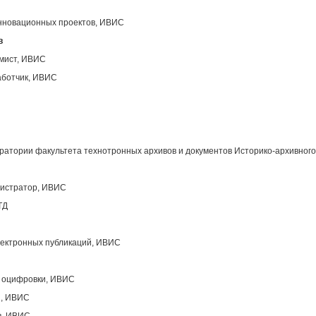
инновационных проектов, ИВИС
в
ммист, ИВИС
аботчик, ИВИС
атории факультета технотронных архивов и документов Историко-архивного
нистратор, ИВИС
ТД
лектронных публикаций, ИВИС
ы оцифровки, ИВИС
ы, ИВИС
в, ИВИС