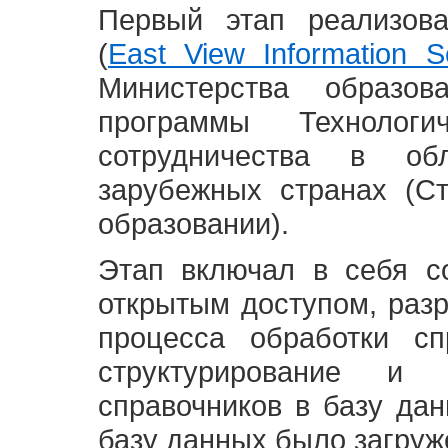
Первый этап реализов
(
East View Information Se
Министерства образ
программы Технолог
сотрудничества в о
зарубежных странах (С
образовании).
Этап включал в себя с
открытым доступом, разр
процесса обработки сп
структурирование и 
справочников в базу да
базу данных было загруж