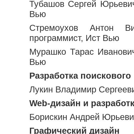
Тубашов Сергей Юрьевич
Вью
Стремоухов Антон Ви
программист, Ист Вью
Мурашко Тарас Иванович
Вью
Разработка поискового
Лукин Владимир Сергееви
Web
-дизайн и разработ
Борискин Андрей Юрьевич
Графический дизайн