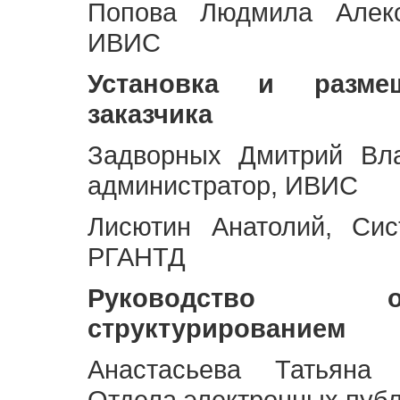
Попова Людмила Алекс
ИВИС
Установка и разме
заказчика
Задворных Дмитрий Вл
администратор, ИВИС
Лисютин Анатолий, Сис
РГАНТД
Руководство 
структурированием
Анастасьева Татьяна 
Отдела электронных пуб