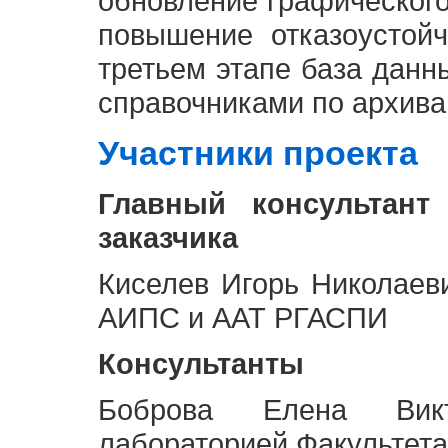
обновление графическог
повышение отказоустой
третьем этапе база дан
справочниками по архива
Участники проекта
Главный консультант
заказчика
Киселев Игорь Николаев
АИПС и ААТ РГАСПИ
Консультанты
Боброва Елена Викт
лабораторией Факультета