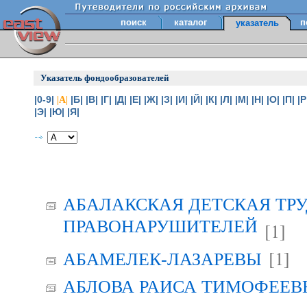
поиск
каталог
п
указатель
Указатель фондообразователей
|0-9|
|Б|
|В|
|Г|
|Д|
|Е|
|Ж|
|З|
|И|
|Й|
|К|
|Л|
|М|
|Н|
|О|
|П|
|Р
|А|
|Э|
|Ю|
|Я|
АБАЛАКСКАЯ ДЕТСКАЯ ТР
ПРАВОНАРУШИТЕЛЕЙ
[1]
[1]
АБАМЕЛЕК-ЛАЗАРЕВЫ
АБЛОВА РАИСА ТИМОФЕЕВНА 