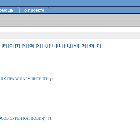
омощь
о проекте
|
|Р|
|С|
|Т|
|У|
|Ф|
|Х|
|Ц|
|Ч|
|Ш|
|Щ|
|Ы|
|Э|
|Ю|
|Я|
[1]
НИХ ПРАВОНАРУШИТЕЛЕЙ
[1]
ОСОВ СУРЕН КАРПОВИЧ)