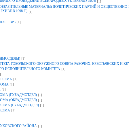
ЛЕНИЯ, О ПРОВЕДЕНИИ ВСЕНАРОДНЫХ РЕФЕРЕНДУМОВ
[1]
ЗОБРАЗИТЕЛЬНЫЕ МАТЕРИАЛЫ) ПОЛИТИЧЕСКИХ ПАРТИЙ И ОБЩЕСТВЕННО
ИВЕ В 1998 Г.)
[1]
[1]
НАСТ.ВР.)
[1]
ДМОТДЕЛЫ)
ЕТА ТОБОЛЬСКОГО ОКРУЖНОГО СОВЕТА РАБОЧИХ, КРЕСТЬЯНСКИХ И К
[1]
ГО ИСПОЛНИТЕЛЬНОГО КОМИТЕТА
]
[1]
ОЛКОМА
[1]
КОМА
[1]
А
[1]
ОМА (ГУБАДМОТДЕЛ)
[1]
ОМА (ОКРАДМОТДЕЛ)
[1]
КОМА (ГУБАДМОТДЕЛ)
[1]
ЛКОМА
[1]
УКОВСКОГО РАЙОНА