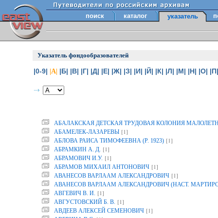
поиск
каталог
п
указатель
Указатель фондообразователей
|0-9|
|Б|
|В|
|Г|
|Д|
|Е|
|Ж|
|З|
|И|
|Й|
|К|
|Л|
|М|
|Н|
|О|
|П
|А|
АБАЛАКСКАЯ ДЕТСКАЯ ТРУДОВАЯ КОЛОНИЯ МАЛОЛЕТ
[1]
АБАМЕЛЕК-ЛАЗАРЕВЫ
[1]
АБЛОВА РАИСА ТИМОФЕЕВНА (Р. 1923)
[1]
АБРАМКИН А. Д.
[1]
АБРАМОВИЧ И.У.
[1]
АБРАМОВ МИХАИЛ АНТОНОВИЧ
[1]
АВАНЕСОВ ВАРЛААМ АЛЕКСАНДРОВИЧ
АВАНЕСОВ ВАРЛААМ АЛЕКСАНДРОВИЧ (НАСТ. МАРТИР
[1]
АВГЕВИЧ В. И.
[1]
АВГУСТОВСКИЙ Б. В.
[1]
АВДЕЕВ АЛЕКСЕЙ СЕМЕНОВИЧ