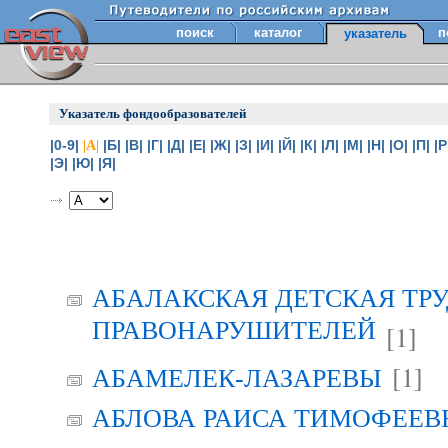
поиск
каталог
п
указатель
Указатель фондообразователей
|0-9|
|Б|
|В|
|Г|
|Д|
|Е|
|Ж|
|З|
|И|
|Й|
|К|
|Л|
|М|
|Н|
|О|
|П|
|Р
|А|
|Э|
|Ю|
|Я|
АБАЛАКСКАЯ ДЕТСКАЯ ТР
ПРАВОНАРУШИТЕЛЕЙ
[1]
[1]
АБАМЕЛЕК-ЛАЗАРЕВЫ
АБЛОВА РАИСА ТИМОФЕЕВНА 