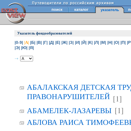
поиск
каталог
п
указатель
Указатель фондообразователей
|0-9|
|Б|
|В|
|Г|
|Д|
|Е|
|Ж|
|З|
|И|
|Й|
|К|
|Л|
|М|
|Н|
|О|
|П|
|Р
|А|
|Э|
|Ю|
|Я|
АБАЛАКСКАЯ ДЕТСКАЯ ТР
ПРАВОНАРУШИТЕЛЕЙ
[1]
[1]
АБАМЕЛЕК-ЛАЗАРЕВЫ
АБЛОВА РАИСА ТИМОФЕЕВНА 