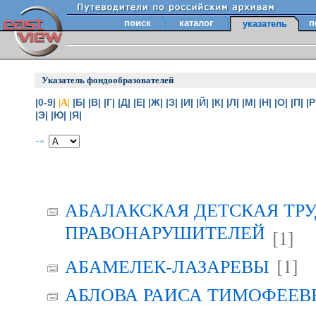
поиск
каталог
п
указатель
Указатель фондообразователей
|0-9|
|Б|
|В|
|Г|
|Д|
|Е|
|Ж|
|З|
|И|
|Й|
|К|
|Л|
|М|
|Н|
|О|
|П|
|Р
|А|
|Э|
|Ю|
|Я|
АБАЛАКСКАЯ ДЕТСКАЯ ТР
ПРАВОНАРУШИТЕЛЕЙ
[1]
[1]
АБАМЕЛЕК-ЛАЗАРЕВЫ
АБЛОВА РАИСА ТИМОФЕЕВНА 