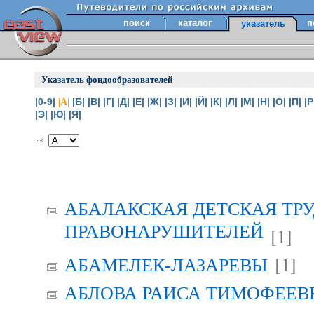
поиск
каталог
п
указатель
Указатель фондообразователей
|0-9|
|Б|
|В|
|Г|
|Д|
|Е|
|Ж|
|З|
|И|
|Й|
|К|
|Л|
|М|
|Н|
|О|
|П|
|Р
|А|
|Э|
|Ю|
|Я|
АБАЛАКСКАЯ ДЕТСКАЯ ТР
ПРАВОНАРУШИТЕЛЕЙ
[1]
[1]
АБАМЕЛЕК-ЛАЗАРЕВЫ
АБЛОВА РАИСА ТИМОФЕЕВНА 