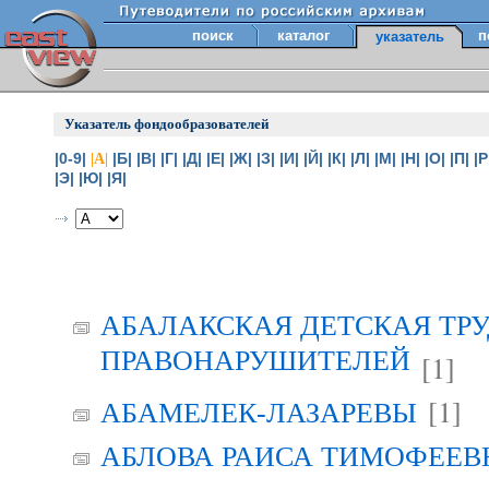
поиск
каталог
п
указатель
Указатель фондообразователей
|0-9|
|Б|
|В|
|Г|
|Д|
|Е|
|Ж|
|З|
|И|
|Й|
|К|
|Л|
|М|
|Н|
|О|
|П|
|Р
|А|
|Э|
|Ю|
|Я|
АБАЛАКСКАЯ ДЕТСКАЯ ТР
ПРАВОНАРУШИТЕЛЕЙ
[1]
[1]
АБАМЕЛЕК-ЛАЗАРЕВЫ
АБЛОВА РАИСА ТИМОФЕЕВНА 