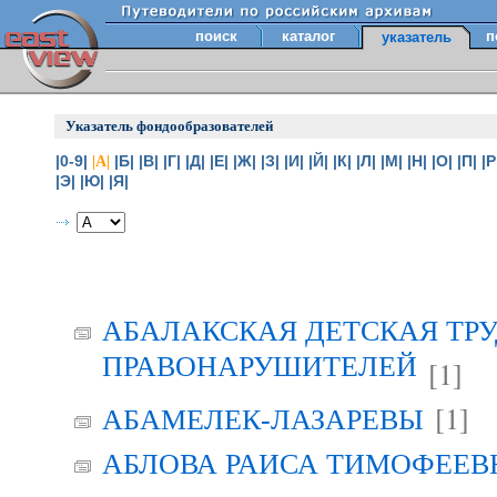
поиск
каталог
п
указатель
Указатель фондообразователей
|0-9|
|Б|
|В|
|Г|
|Д|
|Е|
|Ж|
|З|
|И|
|Й|
|К|
|Л|
|М|
|Н|
|О|
|П|
|Р
|А|
|Э|
|Ю|
|Я|
АБАЛАКСКАЯ ДЕТСКАЯ ТР
ПРАВОНАРУШИТЕЛЕЙ
[1]
[1]
АБАМЕЛЕК-ЛАЗАРЕВЫ
АБЛОВА РАИСА ТИМОФЕЕВНА 