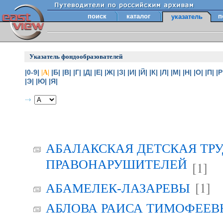
поиск
каталог
п
указатель
Указатель фондообразователей
|0-9|
|Б|
|В|
|Г|
|Д|
|Е|
|Ж|
|З|
|И|
|Й|
|К|
|Л|
|М|
|Н|
|О|
|П|
|Р
|А|
|Э|
|Ю|
|Я|
АБАЛАКСКАЯ ДЕТСКАЯ ТР
ПРАВОНАРУШИТЕЛЕЙ
[1]
[1]
АБАМЕЛЕК-ЛАЗАРЕВЫ
АБЛОВА РАИСА ТИМОФЕЕВНА 