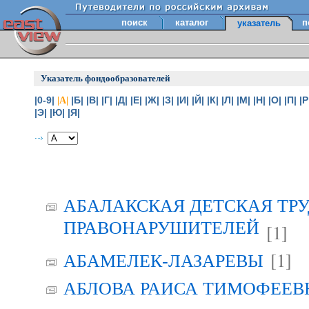
поиск
каталог
п
указатель
Указатель фондообразователей
|0-9|
|Б|
|В|
|Г|
|Д|
|Е|
|Ж|
|З|
|И|
|Й|
|К|
|Л|
|М|
|Н|
|О|
|П|
|Р
|А|
|Э|
|Ю|
|Я|
АБАЛАКСКАЯ ДЕТСКАЯ ТР
ПРАВОНАРУШИТЕЛЕЙ
[1]
[1]
АБАМЕЛЕК-ЛАЗАРЕВЫ
АБЛОВА РАИСА ТИМОФЕЕВНА 