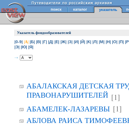
поиск
каталог
п
указатель
Указатель фондообразователей
|0-9|
|Б|
|В|
|Г|
|Д|
|Е|
|Ж|
|З|
|И|
|Й|
|К|
|Л|
|М|
|Н|
|О|
|П|
|Р
|А|
|Э|
|Ю|
|Я|
АБАЛАКСКАЯ ДЕТСКАЯ ТР
ПРАВОНАРУШИТЕЛЕЙ
[1]
[1]
АБАМЕЛЕК-ЛАЗАРЕВЫ
АБЛОВА РАИСА ТИМОФЕЕВНА 