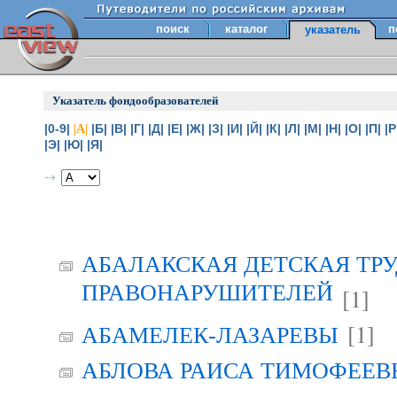
поиск
каталог
п
указатель
Указатель фондообразователей
|0-9|
|Б|
|В|
|Г|
|Д|
|Е|
|Ж|
|З|
|И|
|Й|
|К|
|Л|
|М|
|Н|
|О|
|П|
|Р
|А|
|Э|
|Ю|
|Я|
АБАЛАКСКАЯ ДЕТСКАЯ ТР
ПРАВОНАРУШИТЕЛЕЙ
[1]
[1]
АБАМЕЛЕК-ЛАЗАРЕВЫ
АБЛОВА РАИСА ТИМОФЕЕВНА 