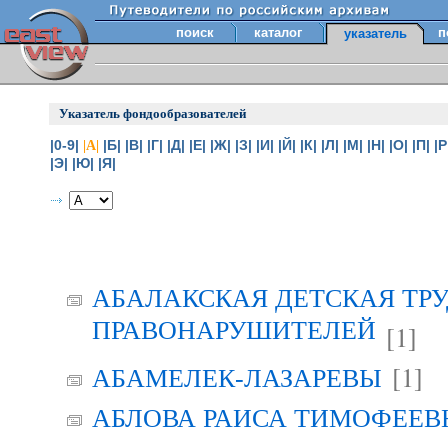
поиск
каталог
п
указатель
Указатель фондообразователей
|0-9|
|Б|
|В|
|Г|
|Д|
|Е|
|Ж|
|З|
|И|
|Й|
|К|
|Л|
|М|
|Н|
|О|
|П|
|Р
|А|
|Э|
|Ю|
|Я|
АБАЛАКСКАЯ ДЕТСКАЯ ТР
ПРАВОНАРУШИТЕЛЕЙ
[1]
[1]
АБАМЕЛЕК-ЛАЗАРЕВЫ
АБЛОВА РАИСА ТИМОФЕЕВНА 