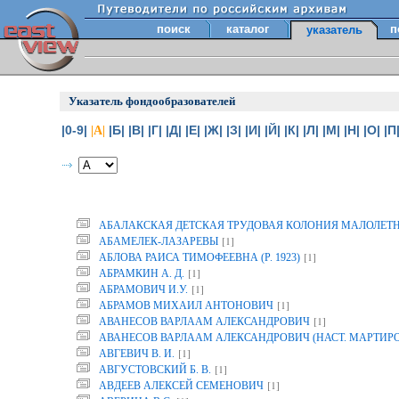
поиск
каталог
п
указатель
Указатель фондообразователей
|0-9|
|Б|
|В|
|Г|
|Д|
|Е|
|Ж|
|З|
|И|
|Й|
|К|
|Л|
|М|
|Н|
|О|
|П
|А|
АБАЛАКСКАЯ ДЕТСКАЯ ТРУДОВАЯ КОЛОНИЯ МАЛОЛЕТ
[1]
АБАМЕЛЕК-ЛАЗАРЕВЫ
[1]
АБЛОВА РАИСА ТИМОФЕЕВНА (Р. 1923)
[1]
АБРАМКИН А. Д.
[1]
АБРАМОВИЧ И.У.
[1]
АБРАМОВ МИХАИЛ АНТОНОВИЧ
[1]
АВАНЕСОВ ВАРЛААМ АЛЕКСАНДРОВИЧ
АВАНЕСОВ ВАРЛААМ АЛЕКСАНДРОВИЧ (НАСТ. МАРТИР
[1]
АВГЕВИЧ В. И.
[1]
АВГУСТОВСКИЙ Б. В.
[1]
АВДЕЕВ АЛЕКСЕЙ СЕМЕНОВИЧ