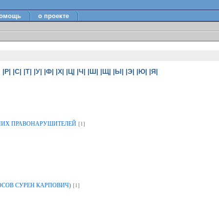
омощь
о проекте
|
|Р|
|С|
|Т|
|У|
|Ф|
|Х|
|Ц|
|Ч|
|Ш|
|Щ|
|Ы|
|Э|
|Ю|
|Я|
[1]
НИХ ПРАВОНАРУШИТЕЛЕЙ
[1]
ОСОВ СУРЕН КАРПОВИЧ)