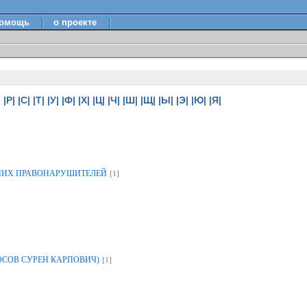
омощь
о проекте
|
|Р|
|С|
|Т|
|У|
|Ф|
|Х|
|Ц|
|Ч|
|Ш|
|Щ|
|Ы|
|Э|
|Ю|
|Я|
[1]
НИХ ПРАВОНАРУШИТЕЛЕЙ
[1]
ОСОВ СУРЕН КАРПОВИЧ)