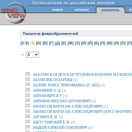
поиск
каталог
п
указатель
Указатель фондообразователей
|0-9|
|Б|
|В|
|Г|
|Д|
|Е|
|Ж|
|З|
|И|
|Й|
|К|
|Л|
|М|
|Н|
|О|
|П
|А|
АБАЛАКСКАЯ ДЕТСКАЯ ТРУДОВАЯ КОЛОНИЯ МАЛОЛЕТ
[1]
АБАМЕЛЕК-ЛАЗАРЕВЫ
[1]
АБЛОВА РАИСА ТИМОФЕЕВНА (Р. 1923)
[1]
АБРАМКИН А. Д.
[1]
АБРАМОВИЧ И.У.
[1]
АБРАМОВ МИХАИЛ АНТОНОВИЧ
[1]
АВАНЕСОВ ВАРЛААМ АЛЕКСАНДРОВИЧ
АВАНЕСОВ ВАРЛААМ АЛЕКСАНДРОВИЧ (НАСТ. МАРТИР
[1]
АВГЕВИЧ В. И.
[1]
АВГУСТОВСКИЙ Б. В.
[1]
АВДЕЕВ АЛЕКСЕЙ СЕМЕНОВИЧ