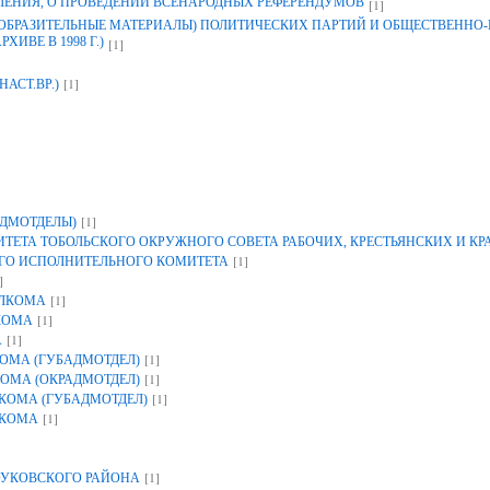
ЛЕНИЯ, О ПРОВЕДЕНИИ ВСЕНАРОДНЫХ РЕФЕРЕНДУМОВ
[1]
ЗОБРАЗИТЕЛЬНЫЕ МАТЕРИАЛЫ) ПОЛИТИЧЕСКИХ ПАРТИЙ И ОБЩЕСТВЕННО
ИВЕ В 1998 Г.)
[1]
[1]
НАСТ.ВР.)
[1]
ДМОТДЕЛЫ)
ЕТА ТОБОЛЬСКОГО ОКРУЖНОГО СОВЕТА РАБОЧИХ, КРЕСТЬЯНСКИХ И К
[1]
ГО ИСПОЛНИТЕЛЬНОГО КОМИТЕТА
]
[1]
ОЛКОМА
[1]
КОМА
[1]
А
[1]
ОМА (ГУБАДМОТДЕЛ)
[1]
ОМА (ОКРАДМОТДЕЛ)
[1]
КОМА (ГУБАДМОТДЕЛ)
[1]
ЛКОМА
[1]
УКОВСКОГО РАЙОНА