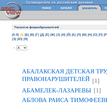
поиск
каталог
п
указатель
Указатель фондообразователей
|0-9|
|Б|
|В|
|Г|
|Д|
|Е|
|Ж|
|З|
|И|
|Й|
|К|
|Л|
|М|
|Н|
|О|
|П|
|Р
|А|
|Э|
|Ю|
|Я|
АБАЛАКСКАЯ ДЕТСКАЯ ТР
ПРАВОНАРУШИТЕЛЕЙ
[1]
[1]
АБАМЕЛЕК-ЛАЗАРЕВЫ
АБЛОВА РАИСА ТИМОФЕЕВНА 