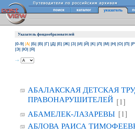
поиск
каталог
п
указатель
Указатель фондообразователей
|0-9|
|Б|
|В|
|Г|
|Д|
|Е|
|Ж|
|З|
|И|
|Й|
|К|
|Л|
|М|
|Н|
|О|
|П|
|Р
|А|
|Э|
|Ю|
|Я|
АБАЛАКСКАЯ ДЕТСКАЯ ТР
ПРАВОНАРУШИТЕЛЕЙ
[1]
[1]
АБАМЕЛЕК-ЛАЗАРЕВЫ
АБЛОВА РАИСА ТИМОФЕЕВНА 