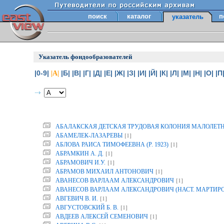
поиск
каталог
п
указатель
Указатель фондообразователей
|0-9|
|Б|
|В|
|Г|
|Д|
|Е|
|Ж|
|З|
|И|
|Й|
|К|
|Л|
|М|
|Н|
|О|
|П
|А|
АБАЛАКСКАЯ ДЕТСКАЯ ТРУДОВАЯ КОЛОНИЯ МАЛОЛЕТ
[1]
АБАМЕЛЕК-ЛАЗАРЕВЫ
[1]
АБЛОВА РАИСА ТИМОФЕЕВНА (Р. 1923)
[1]
АБРАМКИН А. Д.
[1]
АБРАМОВИЧ И.У.
[1]
АБРАМОВ МИХАИЛ АНТОНОВИЧ
[1]
АВАНЕСОВ ВАРЛААМ АЛЕКСАНДРОВИЧ
АВАНЕСОВ ВАРЛААМ АЛЕКСАНДРОВИЧ (НАСТ. МАРТИР
[1]
АВГЕВИЧ В. И.
[1]
АВГУСТОВСКИЙ Б. В.
[1]
АВДЕЕВ АЛЕКСЕЙ СЕМЕНОВИЧ