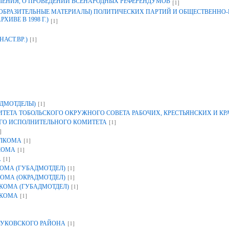
ЛЕНИЯ, О ПРОВЕДЕНИИ ВСЕНАРОДНЫХ РЕФЕРЕНДУМОВ
[1]
ЗОБРАЗИТЕЛЬНЫЕ МАТЕРИАЛЫ) ПОЛИТИЧЕСКИХ ПАРТИЙ И ОБЩЕСТВЕННО
ИВЕ В 1998 Г.)
[1]
[1]
НАСТ.ВР.)
[1]
ДМОТДЕЛЫ)
ЕТА ТОБОЛЬСКОГО ОКРУЖНОГО СОВЕТА РАБОЧИХ, КРЕСТЬЯНСКИХ И К
[1]
ГО ИСПОЛНИТЕЛЬНОГО КОМИТЕТА
]
[1]
ОЛКОМА
[1]
КОМА
[1]
А
[1]
ОМА (ГУБАДМОТДЕЛ)
[1]
ОМА (ОКРАДМОТДЕЛ)
[1]
КОМА (ГУБАДМОТДЕЛ)
[1]
ЛКОМА
[1]
УКОВСКОГО РАЙОНА