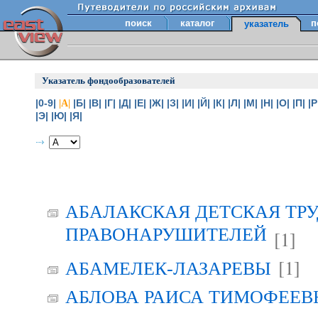
поиск
каталог
п
указатель
Указатель фондообразователей
|0-9|
|Б|
|В|
|Г|
|Д|
|Е|
|Ж|
|З|
|И|
|Й|
|К|
|Л|
|М|
|Н|
|О|
|П|
|Р
|А|
|Э|
|Ю|
|Я|
АБАЛАКСКАЯ ДЕТСКАЯ ТР
ПРАВОНАРУШИТЕЛЕЙ
[1]
[1]
АБАМЕЛЕК-ЛАЗАРЕВЫ
АБЛОВА РАИСА ТИМОФЕЕВНА 