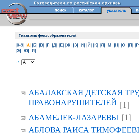
поиск
каталог
п
указатель
Указатель фондообразователей
|0-9|
|Б|
|В|
|Г|
|Д|
|Е|
|Ж|
|З|
|И|
|Й|
|К|
|Л|
|М|
|Н|
|О|
|П|
|Р
|А|
|Э|
|Ю|
|Я|
АБАЛАКСКАЯ ДЕТСКАЯ ТР
ПРАВОНАРУШИТЕЛЕЙ
[1]
[1]
АБАМЕЛЕК-ЛАЗАРЕВЫ
АБЛОВА РАИСА ТИМОФЕЕВНА 