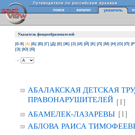
поиск
каталог
п
указатель
Указатель фондообразователей
|0-9|
|Б|
|В|
|Г|
|Д|
|Е|
|Ж|
|З|
|И|
|Й|
|К|
|Л|
|М|
|Н|
|О|
|П|
|Р
|А|
|Э|
|Ю|
|Я|
АБАЛАКСКАЯ ДЕТСКАЯ ТР
ПРАВОНАРУШИТЕЛЕЙ
[1]
[1]
АБАМЕЛЕК-ЛАЗАРЕВЫ
АБЛОВА РАИСА ТИМОФЕЕВНА 