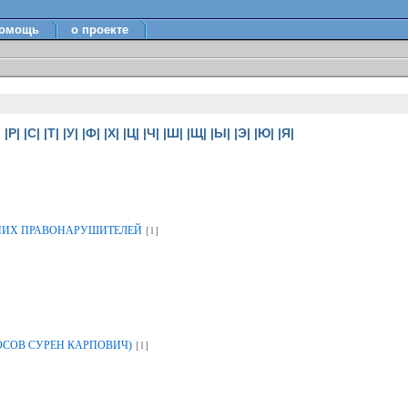
омощь
о проекте
|
|Р|
|С|
|Т|
|У|
|Ф|
|Х|
|Ц|
|Ч|
|Ш|
|Щ|
|Ы|
|Э|
|Ю|
|Я|
[1]
НИХ ПРАВОНАРУШИТЕЛЕЙ
[1]
ОСОВ СУРЕН КАРПОВИЧ)