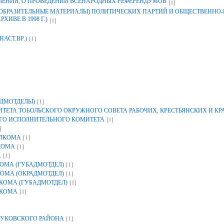
ЛЕНИЯ, О ПРОВЕДЕНИИ ВСЕНАРОДНЫХ РЕФЕРЕНДУМОВ
[1]
ЗОБРАЗИТЕЛЬНЫЕ МАТЕРИАЛЫ) ПОЛИТИЧЕСКИХ ПАРТИЙ И ОБЩЕСТВЕННО
ИВЕ В 1998 Г.)
[1]
[1]
НАСТ.ВР.)
[1]
ДМОТДЕЛЫ)
ЕТА ТОБОЛЬСКОГО ОКРУЖНОГО СОВЕТА РАБОЧИХ, КРЕСТЬЯНСКИХ И К
[1]
ГО ИСПОЛНИТЕЛЬНОГО КОМИТЕТА
]
[1]
ОЛКОМА
[1]
КОМА
[1]
А
[1]
ОМА (ГУБАДМОТДЕЛ)
[1]
ОМА (ОКРАДМОТДЕЛ)
[1]
КОМА (ГУБАДМОТДЕЛ)
[1]
ЛКОМА
[1]
УКОВСКОГО РАЙОНА