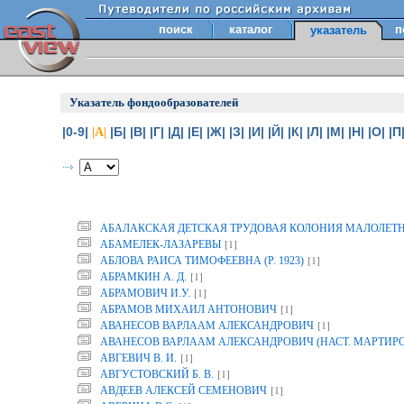
поиск
каталог
п
указатель
Указатель фондообразователей
|0-9|
|Б|
|В|
|Г|
|Д|
|Е|
|Ж|
|З|
|И|
|Й|
|К|
|Л|
|М|
|Н|
|О|
|П
|А|
АБАЛАКСКАЯ ДЕТСКАЯ ТРУДОВАЯ КОЛОНИЯ МАЛОЛЕТ
[1]
АБАМЕЛЕК-ЛАЗАРЕВЫ
[1]
АБЛОВА РАИСА ТИМОФЕЕВНА (Р. 1923)
[1]
АБРАМКИН А. Д.
[1]
АБРАМОВИЧ И.У.
[1]
АБРАМОВ МИХАИЛ АНТОНОВИЧ
[1]
АВАНЕСОВ ВАРЛААМ АЛЕКСАНДРОВИЧ
АВАНЕСОВ ВАРЛААМ АЛЕКСАНДРОВИЧ (НАСТ. МАРТИР
[1]
АВГЕВИЧ В. И.
[1]
АВГУСТОВСКИЙ Б. В.
[1]
АВДЕЕВ АЛЕКСЕЙ СЕМЕНОВИЧ