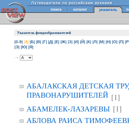
поиск
каталог
п
указатель
Указатель фондообразователей
|0-9|
|Б|
|В|
|Г|
|Д|
|Е|
|Ж|
|З|
|И|
|Й|
|К|
|Л|
|М|
|Н|
|О|
|П|
|Р
|А|
|Э|
|Ю|
|Я|
АБАЛАКСКАЯ ДЕТСКАЯ ТР
ПРАВОНАРУШИТЕЛЕЙ
[1]
[1]
АБАМЕЛЕК-ЛАЗАРЕВЫ
АБЛОВА РАИСА ТИМОФЕЕВНА 