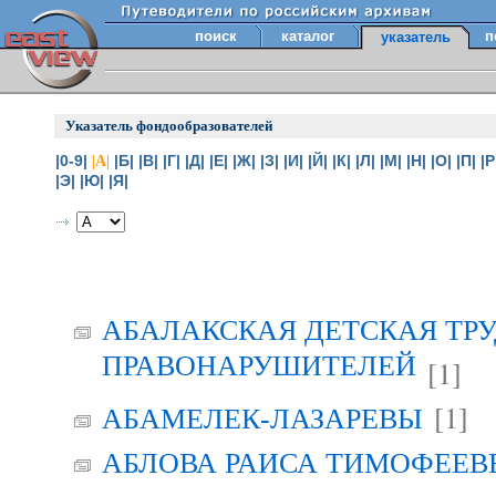
поиск
каталог
п
указатель
Указатель фондообразователей
|0-9|
|Б|
|В|
|Г|
|Д|
|Е|
|Ж|
|З|
|И|
|Й|
|К|
|Л|
|М|
|Н|
|О|
|П|
|Р
|А|
|Э|
|Ю|
|Я|
АБАЛАКСКАЯ ДЕТСКАЯ ТР
ПРАВОНАРУШИТЕЛЕЙ
[1]
[1]
АБАМЕЛЕК-ЛАЗАРЕВЫ
АБЛОВА РАИСА ТИМОФЕЕВНА 