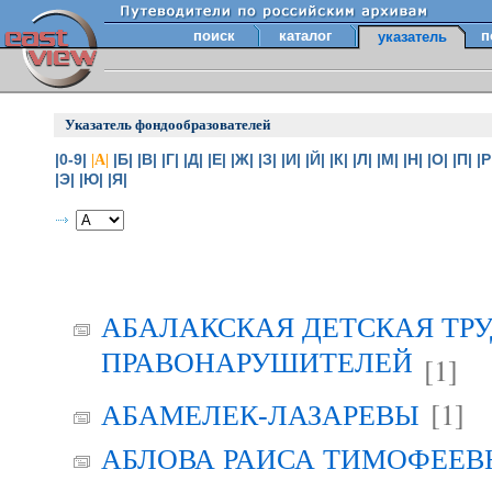
поиск
каталог
п
указатель
Указатель фондообразователей
|0-9|
|Б|
|В|
|Г|
|Д|
|Е|
|Ж|
|З|
|И|
|Й|
|К|
|Л|
|М|
|Н|
|О|
|П|
|Р
|А|
|Э|
|Ю|
|Я|
АБАЛАКСКАЯ ДЕТСКАЯ ТР
ПРАВОНАРУШИТЕЛЕЙ
[1]
[1]
АБАМЕЛЕК-ЛАЗАРЕВЫ
АБЛОВА РАИСА ТИМОФЕЕВНА 