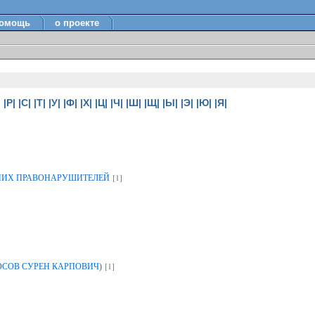
омощь
о проекте
|
|Р|
|С|
|Т|
|У|
|Ф|
|Х|
|Ц|
|Ч|
|Ш|
|Щ|
|Ы|
|Э|
|Ю|
|Я|
[1]
НИХ ПРАВОНАРУШИТЕЛЕЙ
[1]
ОСОВ СУРЕН КАРПОВИЧ)