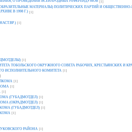
ЛЕНИЯ, О ПРОВЕДЕНИИ ВСЕНАРОДНЫХ РЕФЕРЕНДУМОВ
[1]
ЗОБРАЗИТЕЛЬНЫЕ МАТЕРИАЛЫ) ПОЛИТИЧЕСКИХ ПАРТИЙ И ОБЩЕСТВЕННО
ИВЕ В 1998 Г.)
[1]
[1]
НАСТ.ВР.)
[1]
ДМОТДЕЛЫ)
ЕТА ТОБОЛЬСКОГО ОКРУЖНОГО СОВЕТА РАБОЧИХ, КРЕСТЬЯНСКИХ И К
[1]
ГО ИСПОЛНИТЕЛЬНОГО КОМИТЕТА
]
[1]
ОЛКОМА
[1]
КОМА
[1]
А
[1]
ОМА (ГУБАДМОТДЕЛ)
[1]
ОМА (ОКРАДМОТДЕЛ)
[1]
КОМА (ГУБАДМОТДЕЛ)
[1]
ЛКОМА
[1]
УКОВСКОГО РАЙОНА