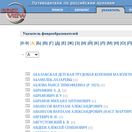
поиск
каталог
п
указатель
Указатель фондообразователей
|0-9|
|Б|
|В|
|Г|
|Д|
|Е|
|Ж|
|З|
|И|
|Й|
|К|
|Л|
|М|
|Н|
|О|
|П
|А|
АБАЛАКСКАЯ ДЕТСКАЯ ТРУДОВАЯ КОЛОНИЯ МАЛОЛЕТ
[1]
АБАМЕЛЕК-ЛАЗАРЕВЫ
[1]
АБЛОВА РАИСА ТИМОФЕЕВНА (Р. 1923)
[1]
АБРАМКИН А. Д.
[1]
АБРАМОВИЧ И.У.
[1]
АБРАМОВ МИХАИЛ АНТОНОВИЧ
[1]
АВАНЕСОВ ВАРЛААМ АЛЕКСАНДРОВИЧ
АВАНЕСОВ ВАРЛААМ АЛЕКСАНДРОВИЧ (НАСТ. МАРТИР
[1]
АВГЕВИЧ В. И.
[1]
АВГУСТОВСКИЙ Б. В.
[1]
АВДЕЕВ АЛЕКСЕЙ СЕМЕНОВИЧ