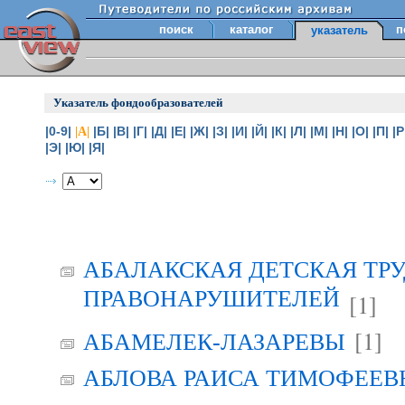
поиск
каталог
п
указатель
Указатель фондообразователей
|0-9|
|Б|
|В|
|Г|
|Д|
|Е|
|Ж|
|З|
|И|
|Й|
|К|
|Л|
|М|
|Н|
|О|
|П|
|Р
|А|
|Э|
|Ю|
|Я|
АБАЛАКСКАЯ ДЕТСКАЯ ТР
ПРАВОНАРУШИТЕЛЕЙ
[1]
[1]
АБАМЕЛЕК-ЛАЗАРЕВЫ
АБЛОВА РАИСА ТИМОФЕЕВНА 