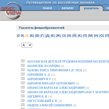
поиск
каталог
п
указатель
Указатель фондообразователей
|0-9|
|Б|
|В|
|Г|
|Д|
|Е|
|Ж|
|З|
|И|
|Й|
|К|
|Л|
|М|
|Н|
|О|
|П
|А|
АБАЛАКСКАЯ ДЕТСКАЯ ТРУДОВАЯ КОЛОНИЯ МАЛОЛЕТ
[1]
АБАМЕЛЕК-ЛАЗАРЕВЫ
[1]
АБЛОВА РАИСА ТИМОФЕЕВНА (Р. 1923)
[1]
АБРАМКИН А. Д.
[1]
АБРАМОВИЧ И.У.
[1]
АБРАМОВ МИХАИЛ АНТОНОВИЧ
[1]
АВАНЕСОВ ВАРЛААМ АЛЕКСАНДРОВИЧ
АВАНЕСОВ ВАРЛААМ АЛЕКСАНДРОВИЧ (НАСТ. МАРТИР
[1]
АВГЕВИЧ В. И.
[1]
АВГУСТОВСКИЙ Б. В.
[1]
АВДЕЕВ АЛЕКСЕЙ СЕМЕНОВИЧ