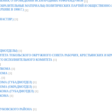
ЛЕНИЯ, О ПРОВЕДЕНИИ ВСЕНАРОДНЫХ РЕФЕРЕНДУМОВ
[1]
ЗОБРАЗИТЕЛЬНЫЕ МАТЕРИАЛЫ) ПОЛИТИЧЕСКИХ ПАРТИЙ И ОБЩЕСТВЕННО
ИВЕ В 1998 Г.)
[1]
[1]
НАСТ.ВР.)
[1]
ДМОТДЕЛЫ)
ЕТА ТОБОЛЬСКОГО ОКРУЖНОГО СОВЕТА РАБОЧИХ, КРЕСТЬЯНСКИХ И К
[1]
ГО ИСПОЛНИТЕЛЬНОГО КОМИТЕТА
]
[1]
ОЛКОМА
[1]
КОМА
[1]
А
[1]
ОМА (ГУБАДМОТДЕЛ)
[1]
ОМА (ОКРАДМОТДЕЛ)
[1]
КОМА (ГУБАДМОТДЕЛ)
[1]
ЛКОМА
[1]
УКОВСКОГО РАЙОНА