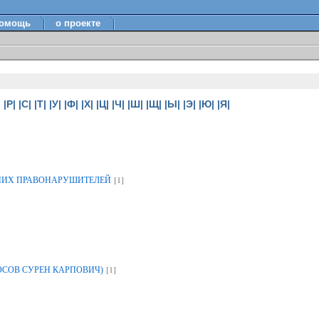
омощь
о проекте
|
|Р|
|С|
|Т|
|У|
|Ф|
|Х|
|Ц|
|Ч|
|Ш|
|Щ|
|Ы|
|Э|
|Ю|
|Я|
[1]
НИХ ПРАВОНАРУШИТЕЛЕЙ
[1]
ОСОВ СУРЕН КАРПОВИЧ)