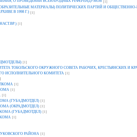
ЛЕНИЯ, О ПРОВЕДЕНИИ ВСЕНАРОДНЫХ РЕФЕРЕНДУМОВ
[1]
ЗОБРАЗИТЕЛЬНЫЕ МАТЕРИАЛЫ) ПОЛИТИЧЕСКИХ ПАРТИЙ И ОБЩЕСТВЕННО
ИВЕ В 1998 Г.)
[1]
[1]
НАСТ.ВР.)
[1]
ДМОТДЕЛЫ)
ЕТА ТОБОЛЬСКОГО ОКРУЖНОГО СОВЕТА РАБОЧИХ, КРЕСТЬЯНСКИХ И К
[1]
ГО ИСПОЛНИТЕЛЬНОГО КОМИТЕТА
]
[1]
ОЛКОМА
[1]
КОМА
[1]
А
[1]
ОМА (ГУБАДМОТДЕЛ)
[1]
ОМА (ОКРАДМОТДЕЛ)
[1]
КОМА (ГУБАДМОТДЕЛ)
[1]
ЛКОМА
[1]
УКОВСКОГО РАЙОНА