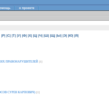
омощь
о проекте
|
|Р|
|С|
|Т|
|У|
|Ф|
|Х|
|Ц|
|Ч|
|Ш|
|Щ|
|Ы|
|Э|
|Ю|
|Я|
[1]
НИХ ПРАВОНАРУШИТЕЛЕЙ
[1]
ОСОВ СУРЕН КАРПОВИЧ)