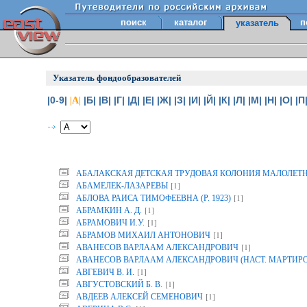
поиск
каталог
п
указатель
Указатель фондообразователей
|0-9|
|Б|
|В|
|Г|
|Д|
|Е|
|Ж|
|З|
|И|
|Й|
|К|
|Л|
|М|
|Н|
|О|
|П
|А|
АБАЛАКСКАЯ ДЕТСКАЯ ТРУДОВАЯ КОЛОНИЯ МАЛОЛЕТ
[1]
АБАМЕЛЕК-ЛАЗАРЕВЫ
[1]
АБЛОВА РАИСА ТИМОФЕЕВНА (Р. 1923)
[1]
АБРАМКИН А. Д.
[1]
АБРАМОВИЧ И.У.
[1]
АБРАМОВ МИХАИЛ АНТОНОВИЧ
[1]
АВАНЕСОВ ВАРЛААМ АЛЕКСАНДРОВИЧ
АВАНЕСОВ ВАРЛААМ АЛЕКСАНДРОВИЧ (НАСТ. МАРТИР
[1]
АВГЕВИЧ В. И.
[1]
АВГУСТОВСКИЙ Б. В.
[1]
АВДЕЕВ АЛЕКСЕЙ СЕМЕНОВИЧ