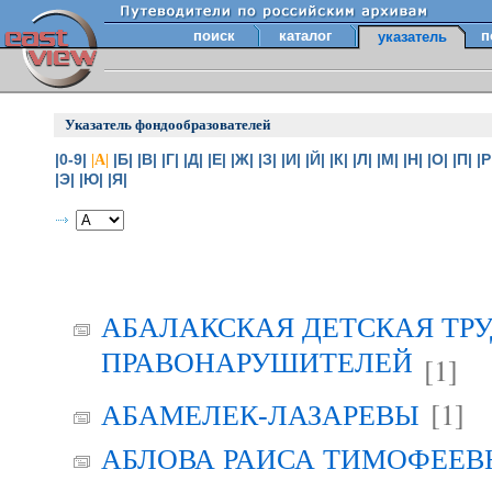
поиск
каталог
п
указатель
Указатель фондообразователей
|0-9|
|Б|
|В|
|Г|
|Д|
|Е|
|Ж|
|З|
|И|
|Й|
|К|
|Л|
|М|
|Н|
|О|
|П|
|Р
|А|
|Э|
|Ю|
|Я|
АБАЛАКСКАЯ ДЕТСКАЯ ТР
ПРАВОНАРУШИТЕЛЕЙ
[1]
[1]
АБАМЕЛЕК-ЛАЗАРЕВЫ
АБЛОВА РАИСА ТИМОФЕЕВНА 