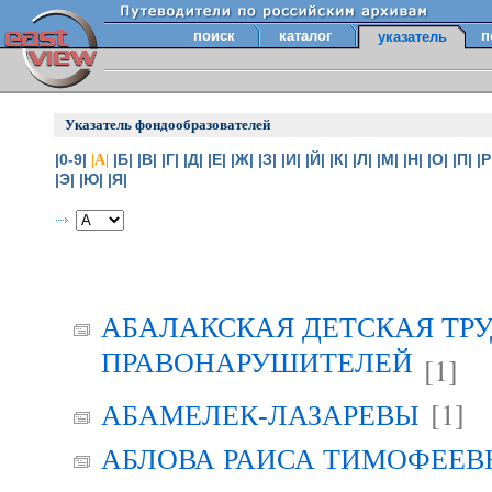
поиск
каталог
п
указатель
Указатель фондообразователей
|0-9|
|Б|
|В|
|Г|
|Д|
|Е|
|Ж|
|З|
|И|
|Й|
|К|
|Л|
|М|
|Н|
|О|
|П|
|Р
|А|
|Э|
|Ю|
|Я|
АБАЛАКСКАЯ ДЕТСКАЯ ТР
ПРАВОНАРУШИТЕЛЕЙ
[1]
[1]
АБАМЕЛЕК-ЛАЗАРЕВЫ
АБЛОВА РАИСА ТИМОФЕЕВНА 