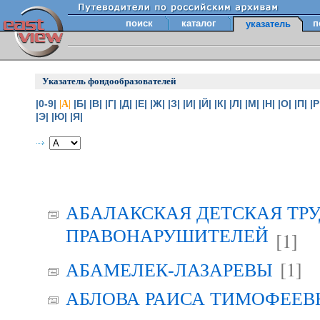
поиск
каталог
п
указатель
Указатель фондообразователей
|0-9|
|Б|
|В|
|Г|
|Д|
|Е|
|Ж|
|З|
|И|
|Й|
|К|
|Л|
|М|
|Н|
|О|
|П|
|Р
|А|
|Э|
|Ю|
|Я|
АБАЛАКСКАЯ ДЕТСКАЯ ТР
ПРАВОНАРУШИТЕЛЕЙ
[1]
[1]
АБАМЕЛЕК-ЛАЗАРЕВЫ
АБЛОВА РАИСА ТИМОФЕЕВНА 