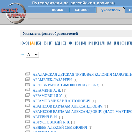
поиск
каталог
п
указатель
Указатель фондообразователей
|0-9|
|Б|
|В|
|Г|
|Д|
|Е|
|Ж|
|З|
|И|
|Й|
|К|
|Л|
|М|
|Н|
|О|
|П
|А|
АБАЛАКСКАЯ ДЕТСКАЯ ТРУДОВАЯ КОЛОНИЯ МАЛОЛЕТ
[1]
АБАМЕЛЕК-ЛАЗАРЕВЫ
[1]
АБЛОВА РАИСА ТИМОФЕЕВНА (Р. 1923)
[1]
АБРАМКИН А. Д.
[1]
АБРАМОВИЧ И.У.
[1]
АБРАМОВ МИХАИЛ АНТОНОВИЧ
[1]
АВАНЕСОВ ВАРЛААМ АЛЕКСАНДРОВИЧ
АВАНЕСОВ ВАРЛААМ АЛЕКСАНДРОВИЧ (НАСТ. МАРТИР
[1]
АВГЕВИЧ В. И.
[1]
АВГУСТОВСКИЙ Б. В.
[1]
АВДЕЕВ АЛЕКСЕЙ СЕМЕНОВИЧ