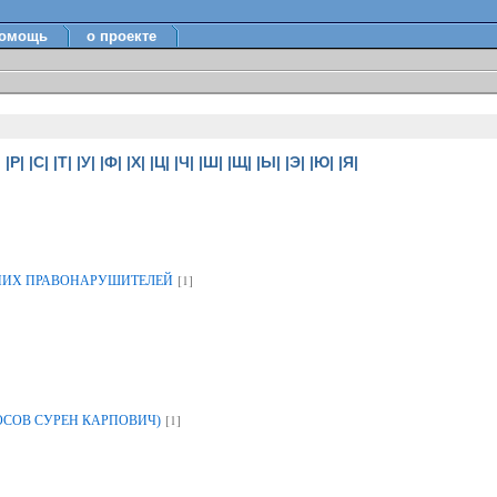
омощь
о проекте
|
|Р|
|С|
|Т|
|У|
|Ф|
|Х|
|Ц|
|Ч|
|Ш|
|Щ|
|Ы|
|Э|
|Ю|
|Я|
[1]
НИХ ПРАВОНАРУШИТЕЛЕЙ
[1]
ОСОВ СУРЕН КАРПОВИЧ)