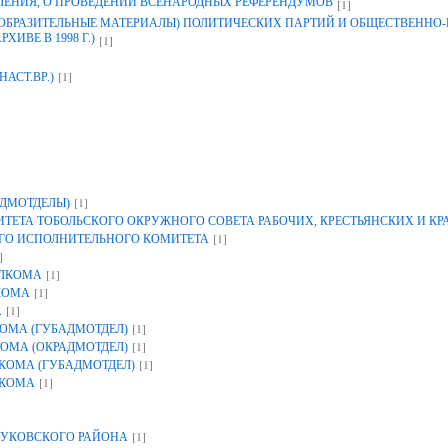
ЛЕНИЯ, О ПРОВЕДЕНИИ ВСЕНАРОДНЫХ РЕФЕРЕНДУМОВ
[1]
ЗОБРАЗИТЕЛЬНЫЕ МАТЕРИАЛЫ) ПОЛИТИЧЕСКИХ ПАРТИЙ И ОБЩЕСТВЕННО
ИВЕ В 1998 Г.)
[1]
[1]
НАСТ.ВР.)
[1]
ДМОТДЕЛЫ)
ЕТА ТОБОЛЬСКОГО ОКРУЖНОГО СОВЕТА РАБОЧИХ, КРЕСТЬЯНСКИХ И К
[1]
ГО ИСПОЛНИТЕЛЬНОГО КОМИТЕТА
]
[1]
ОЛКОМА
[1]
КОМА
[1]
А
[1]
ОМА (ГУБАДМОТДЕЛ)
[1]
ОМА (ОКРАДМОТДЕЛ)
[1]
КОМА (ГУБАДМОТДЕЛ)
[1]
ЛКОМА
[1]
УКОВСКОГО РАЙОНА