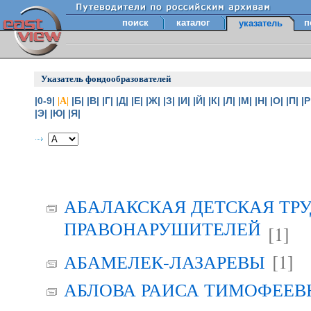
поиск
каталог
п
указатель
Указатель фондообразователей
|0-9|
|Б|
|В|
|Г|
|Д|
|Е|
|Ж|
|З|
|И|
|Й|
|К|
|Л|
|М|
|Н|
|О|
|П|
|Р
|А|
|Э|
|Ю|
|Я|
АБАЛАКСКАЯ ДЕТСКАЯ ТР
ПРАВОНАРУШИТЕЛЕЙ
[1]
[1]
АБАМЕЛЕК-ЛАЗАРЕВЫ
АБЛОВА РАИСА ТИМОФЕЕВНА 