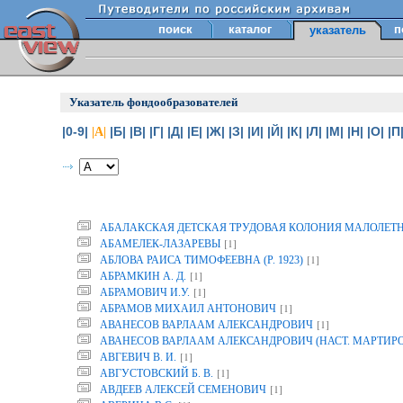
поиск
каталог
п
указатель
Указатель фондообразователей
|0-9|
|Б|
|В|
|Г|
|Д|
|Е|
|Ж|
|З|
|И|
|Й|
|К|
|Л|
|М|
|Н|
|О|
|П
|А|
АБАЛАКСКАЯ ДЕТСКАЯ ТРУДОВАЯ КОЛОНИЯ МАЛОЛЕТ
[1]
АБАМЕЛЕК-ЛАЗАРЕВЫ
[1]
АБЛОВА РАИСА ТИМОФЕЕВНА (Р. 1923)
[1]
АБРАМКИН А. Д.
[1]
АБРАМОВИЧ И.У.
[1]
АБРАМОВ МИХАИЛ АНТОНОВИЧ
[1]
АВАНЕСОВ ВАРЛААМ АЛЕКСАНДРОВИЧ
АВАНЕСОВ ВАРЛААМ АЛЕКСАНДРОВИЧ (НАСТ. МАРТИР
[1]
АВГЕВИЧ В. И.
[1]
АВГУСТОВСКИЙ Б. В.
[1]
АВДЕЕВ АЛЕКСЕЙ СЕМЕНОВИЧ