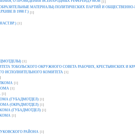
ЛЕНИЯ, О ПРОВЕДЕНИИ ВСЕНАРОДНЫХ РЕФЕРЕНДУМОВ
[1]
ЗОБРАЗИТЕЛЬНЫЕ МАТЕРИАЛЫ) ПОЛИТИЧЕСКИХ ПАРТИЙ И ОБЩЕСТВЕННО
ИВЕ В 1998 Г.)
[1]
[1]
НАСТ.ВР.)
[1]
ДМОТДЕЛЫ)
ЕТА ТОБОЛЬСКОГО ОКРУЖНОГО СОВЕТА РАБОЧИХ, КРЕСТЬЯНСКИХ И К
[1]
ГО ИСПОЛНИТЕЛЬНОГО КОМИТЕТА
]
[1]
ОЛКОМА
[1]
КОМА
[1]
А
[1]
ОМА (ГУБАДМОТДЕЛ)
[1]
ОМА (ОКРАДМОТДЕЛ)
[1]
КОМА (ГУБАДМОТДЕЛ)
[1]
ЛКОМА
[1]
УКОВСКОГО РАЙОНА