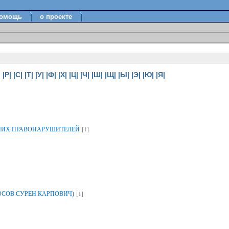
омощь
о проекте
|
|Р|
|С|
|Т|
|У|
|Ф|
|Х|
|Ц|
|Ч|
|Ш|
|Щ|
|Ы|
|Э|
|Ю|
|Я|
[1]
НИХ ПРАВОНАРУШИТЕЛЕЙ
[1]
ОСОВ СУРЕН КАРПОВИЧ)