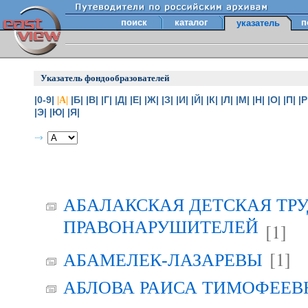
поиск
каталог
п
указатель
Указатель фондообразователей
|0-9|
|Б|
|В|
|Г|
|Д|
|Е|
|Ж|
|З|
|И|
|Й|
|К|
|Л|
|М|
|Н|
|О|
|П|
|Р
|А|
|Э|
|Ю|
|Я|
АБАЛАКСКАЯ ДЕТСКАЯ ТР
ПРАВОНАРУШИТЕЛЕЙ
[1]
[1]
АБАМЕЛЕК-ЛАЗАРЕВЫ
АБЛОВА РАИСА ТИМОФЕЕВНА 